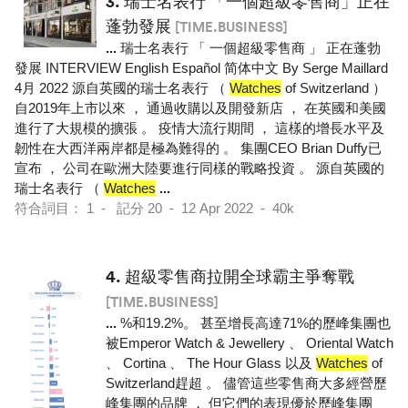
3.
瑞士名表行 「一個超級零售商」正在
蓬勃發展
[TIME.BUSINESS]
...
瑞士名表行 「 一個超級零售商 」 正在蓬勃
發展 INTERVIEW English Español 简体中文 By Serge Maillard
4月 2022 源自英國的瑞士名表行 （
Watches
of Switzerland ）
自2019年上市以來 ， 通過收購以及開發新店 ， 在英國和美國
進行了大規模的擴張 。 疫情大流行期間 ， 這樣的增長水平及
韌性在大西洋兩岸都是極為難得的 。 集團CEO Brian Duffy已
宣布 ， 公司在歐洲大陸要進行同樣的戰略投資 。 源自英國的
瑞士名表行 （
Watches
...
符合詞目： 1 - 記分 20 - 12 Apr 2022 - 40k
4.
超級零售商拉開全球霸主爭奪戰
[TIME.BUSINESS]
...
%和19.2%。 甚至增長高達71%的歷峰集團也
被Emperor Watch & Jewellery 、 Oriental Watch
、 Cortina 、 The Hour Glass 以及
Watches
of
Switzerland趕超 。 儘管這些零售商大多經營歷
峰集團的品牌 ， 但它們的表現優於歷峰集團