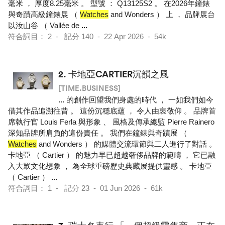
毫米 ， 厚度8.25毫米 。 型號 ： Q13125S2 。 在2026年鐘錶
與奇蹟高級鐘錶展 （
Watches
and Wonders ） 上 ， 品牌展台
以汝山谷 （ Vallée de
...
符合詞目： 2 - 記分 140 - 22 Apr 2026 - 54k
2.
卡地亞CARTIER沉韻之風
[TIME.BUSINESS]
...
的創作回望我們身處的時代 ， 一如我們如今
借其作品追溯往昔 。 這份沉穩底蘊 ， 令人由衷敬仰 。 品牌首
席執行官 Louis Ferla 與形象 、 風格及傳承總監 Pierre Rainero
深知品牌所肩負的這份責任 。 我們在鐘錶與奇蹟展 （
Watches
and Wonders ） 的媒體交流環節與二人進行了對話 。
卡地亞 （ Cartier ） 的魅力早已超越奢侈品牌的範疇 ， 它已融
入大眾文化想象 ， 為全球重磅歷史典藏展提供靈感 。 卡地亞
（ Cartier ）
...
符合詞目： 1 - 記分 23 - 01 Jun 2026 - 61k