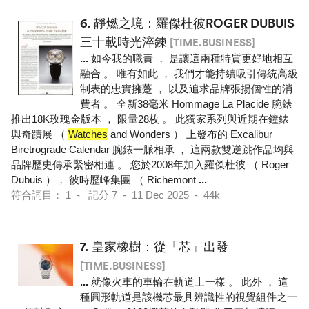
6.
靜燃之境：羅傑杜彼ROGER DUBUIS
三十載時光淬鍊
[TIME.BUSINESS]
...
如今我的職責 ， 是讓這兩種特質更好地相互
融合 。 唯有如此 ， 我們才能持續吸引傳統高級
制表的忠實擁躉 ， 以及追求品牌張揚個性的消
費者 。 全新38毫米 Hommage La Placide 腕錶
推出18K玫瑰金版本 ， 限量28枚 。 此獨家系列與近期在鐘錶
與奇蹟展 （
Watches
and Wonders ） 上發布的 Excalibur
Biretrograde Calendar 腕錶一脈相承 ， 這兩款雙逆跳作品均與
品牌歷史傳承緊密相連 。 您於2008年加入羅傑杜彼 （ Roger
Dubuis ）， 彼時歷峰集團 （ Richemont
...
符合詞目： 1 - 記分 7 - 11 Dec 2025 - 44k
7.
皇家橡樹：從「芯」出發
[TIME.BUSINESS]
...
就像火車的車輪在軌道上一樣 。 此外 ， 這
種圓形軌道是該機芯最具辨識性的視覺組件之一