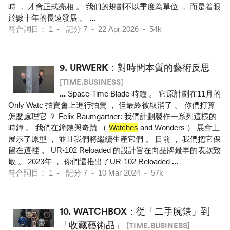
時 ， 才會正式亮相 。 我們的規劃不以季度為單位 ， 而是着眼
於數十年的長遠發展 。
...
符合詞目： 1 - 記分 7 - 22 Apr 2026 - 54k
9.
URWERK：對時間本質的藝術反思
[TIME.BUSINESS]
...
Space-Time Blade 時鐘 。 它原計劃在11月的
Only Watc 拍賣會上進行拍賣 ， 但最終被取消了 。 你們打算
怎麼處理它 ？ Felix Baumgartner: 我們計劃製作一系列這樣的
時鐘 。 我們在鐘錶與奇蹟 （
Watches
and Wonders ） 展會上
展示了原型 ， 並且我們將繼續生產它們 。 目前 ， 我們把它保
留在這裡 。 UR-102 Reloaded 的設計旨在向品牌最早的表款致
敬 。 2023年 ， 你們還推出了UR-102 Reloaded
...
符合詞目： 1 - 記分 7 - 10 Mar 2024 - 57k
10.
WATCHBOX：從「二手腕錶」到
「收藏藝術品」
[TIME.BUSINESS]