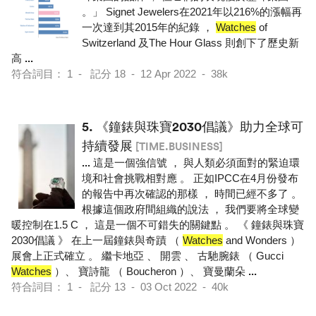
。」 Signet Jewelers在2021年以216%的漲幅再
一次達到其2015年的紀錄 ，
Watches
of
Switzerland 及The Hour Glass 則創下了歷史新
高
...
符合詞目： 1 - 記分 18 - 12 Apr 2022 - 38k
5.
《鐘錶與珠寶2030倡議》助力全球可
持續發展
[TIME.BUSINESS]
...
這是一個強信號 ， 與人類必須面對的緊迫環
境和社會挑戰相對應 。 正如IPCC在4月份發布
的報告中再次確認的那樣 ， 時間已經不多了 。
根據這個政府間組織的說法 ， 我們要將全球變
暖控制在1.5 C ， 這是一個不可錯失的關鍵點 。 《 鐘錶與珠寶
2030倡議 》 在上一屆鐘錶與奇蹟 （
Watches
and Wonders ）
展會上正式確立 。 繼卡地亞 、 開雲 、 古馳腕錶 （ Gucci
Watches
）、 寶詩龍 （ Boucheron ）、 寶曼蘭朵
...
符合詞目： 1 - 記分 13 - 03 Oct 2022 - 40k