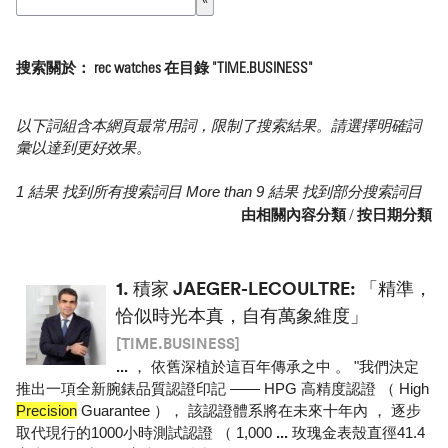
搜索關於： rec watches 在目錄 "TIME.BUSINESS"
以下詞組含本網頁最常用詞，限制了搜索結果。請選擇明確詞
彙以達到更好效果。
1 結果 找到所有搜索詞目 More than 9 結果 找到部分搜索詞目
由相關內容分類
/
按日期分類
1.
積家 JAEGER-LECOULTRE: 「精準，
恰似時光本真，自有萬象維度」
[TIME.BUSINESS]
...
， 依舊深植於這百年傳承之中 。 "我們決定
推出一項全新腕錶品質認證印記 —— HPG 高精度認證 （ High
Precision
Guarantee ）， 該認證體系將在未來十年內 ， 逐步
取代現行的1000小時測試認證 （ 1,000
...
玫瑰金表殼直徑41.4