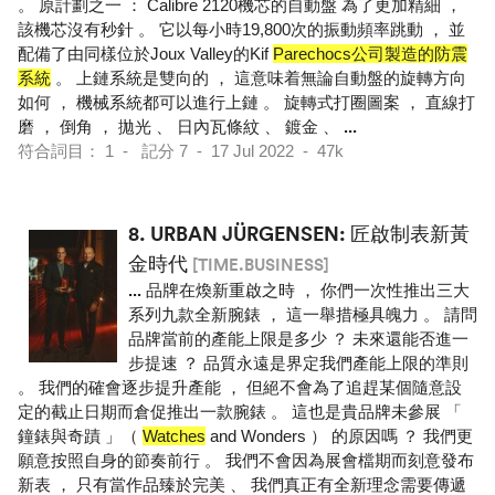
。 原計劃之一 ： Calibre 2120機芯的自動盤 為了更加精細 ，
該機芯沒有秒針 。 它以每小時19,800次的振動頻率跳動 ， 並
配備了由同樣位於Joux Valley的Kif
Parechocs公司製造的防震
系統
。 上鏈系統是雙向的 ， 這意味着無論自動盤的旋轉方向
如何 ， 機械系統都可以進行上鏈 。 旋轉式打圈圖案 ， 直線打
磨 ， 倒角 ， 拋光 、 日內瓦條紋 、 鍍金 、
...
符合詞目： 1 - 記分 7 - 17 Jul 2022 - 47k
8.
URBAN JÜRGENSEN: 匠啟制表新黃
金時代
[TIME.BUSINESS]
...
品牌在煥新重啟之時 ， 你們一次性推出三大
系列九款全新腕錶 ， 這一舉措極具魄力 。 請問
品牌當前的產能上限是多少 ？ 未來還能否進一
步提速 ？ 品質永遠是界定我們產能上限的準則
。 我們的確會逐步提升產能 ， 但絕不會為了追趕某個隨意設
定的截止日期而倉促推出一款腕錶 。 這也是貴品牌未參展 「
鐘錶與奇蹟 」（
Watches
and Wonders ） 的原因嗎 ？ 我們更
願意按照自身的節奏前行 。 我們不會因為展會檔期而刻意發布
新表 ， 只有當作品臻於完美 、 我們真正有全新理念需要傳遞