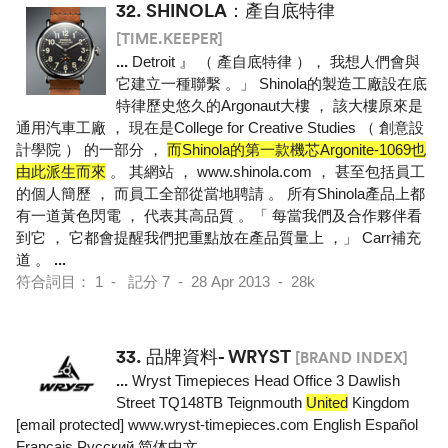
32.
SHINOLA：產自底特律
[TIME.KEEPER]
...
Detroit 』 （ 產自底特律 ）， 我想人們會與
它建立一種聯繫 。」 Shinola的製造工廠設在底
特律歷史悠久的Argonaut大樓 ， 該大樓原來是
通用汽車工廠 ， 現在是College for Creative Studies （ 創意設
計學院 ） 的一部分 ，
而Shinola的第一款機芯Argonite-1069也
由此派生而來
。 其網站 ， www.shinola.com ， 甚至包括員工
的個人簡歷 ， 而員工全部從當地聘請 。 所有Shinola產品上都
有一道黃色閃電 ， 代表其高品質 。「 每當我們及合作夥伴看
到它 ， 它都會提醒我們把重點放在產品質量上 ，」 Carr補充
道 。
...
符合詞目： 1 - 記分 7 - 28 Apr 2013 - 28k
33.
品牌資料- WRYST
[BRAND INDEX]
...
Wryst Timepieces Head Office 3 Dawlish
Street TQ148TB Teignmouth
United
Kingdom
[email protected] www.wryst-timepieces.com English Español
Français Pусский 简体中文
...