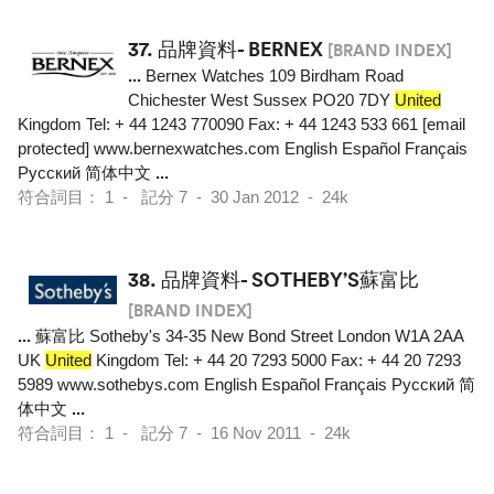
37.
品牌資料- BERNEX
[BRAND INDEX]
...
Bernex Watches 109 Birdham Road
Chichester West Sussex PO20 7DY
United
Kingdom Tel: + 44 1243 770090 Fax: + 44 1243 533 661 [email
protected] www.bernexwatches.com English Español Français
Pусский 简体中文
...
符合詞目： 1 - 記分 7 - 30 Jan 2012 - 24k
38.
品牌資料- SOTHEBY’S蘇富比
[BRAND INDEX]
...
蘇富比 Sotheby's 34-35 New Bond Street London W1A 2AA
UK
United
Kingdom Tel: + 44 20 7293 5000 Fax: + 44 20 7293
5989 www.sothebys.com English Español Français Pусский 简
体中文
...
符合詞目： 1 - 記分 7 - 16 Nov 2011 - 24k