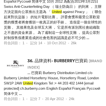
Español Pусский 简体中文 10月 2012 為配合2013年3月22日
Swiss Anti-Counterfeiting Day （ 瑞士防偽日 ） 的到來 ， 主辦
方決定面向公眾推出主題為 「
United
against Piracy 」 （ 聯合
起來對抗盜版 ） 的短片電影比賽 。 評委會獎和最受公眾歡迎
獎的獲獎者將會獲頒一枚真正的好手錶 。 造假是一個全球性的
災難 。 其後果危及全球五大洲 ， 它是所有派別黑社會組織取
之不盡的資金來源 。 為了遏制這一全球性災難 ， 提高公眾對
於制假售假產業造成的社會危害的認識是必不可少的
...
符合詞目： 1 - 記分 14 - 10 Oct 2012 - 26k
36.
品牌資料- BURBERRY巴寶莉
[BRAND
INDEX]
...
巴寶莉 Burberry Distribution Limited c/o
Burberry Limited Horseferry House, Horseferry Road, London
SW1P 2AW
United
Kingdom Tel :+ 44 203 402 1444 [email
protected] ch.burberry.com English Español Français Pусский
简体中文
...
符合詞目： 1 - 記分 7 - 20 Apr 2012 - 24k