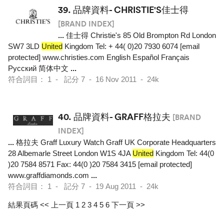
39.
品牌資料- CHRISTIE'S佳士得
[BRAND INDEX]
...
佳士得 Christie's 85 Old Brompton Rd London
SW7 3LD
United
Kingdom Tel: + 44( 0)20 7930 6074 [email
protected] www.christies.com English Español Français
Pусский 简体中文
...
符合詞目： 1 - 記分 7 - 16 Nov 2011 - 24k
40.
品牌資料- GRAFF格拉夫
[BRAND
INDEX]
...
格拉夫 Graff Luxury Watch Graff UK Corporate Headquarters
28 Albemarle Street London W1S 4JA
United
Kingdom Tel: 44(0
)20 7584 8571 Fax: 44(0 )20 7584 3415 [email protected]
www.graffdiamonds.com
...
符合詞目： 1 - 記分 7 - 19 Aug 2011 - 24k
結果頁碼
<< 上一頁
1
2
3
4
5
6
下一頁 >>