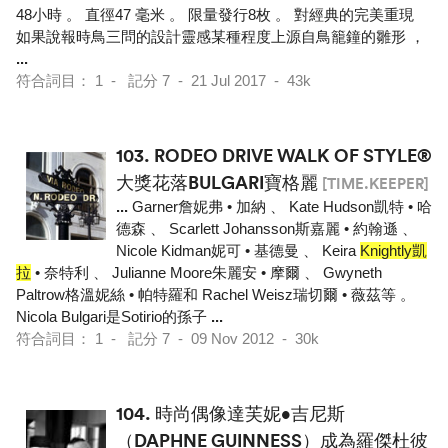
48小時 。 直徑47 毫米 。 限量發行8枚 。 對經典的完美重現
如果說報時鳥三問的設計靈感某種程度上源自鳥籠鐘的雛形 ，
...
符合詞目： 1 - 記分 7 - 21 Jul 2017 - 43k
103.
RODEO DRIVE WALK OF STYLE®
大獎花落BULGARI寶格麗
[TIME.KEEPER]
...
Garner詹妮弗 • 加納 、 Kate Hudson凱特 • 哈
德森 、 Scarlett Johansson斯嘉麗 • 約翰遜 、
Nicole Kidman妮可 • 基德曼 、 Keira
Knightly凱
拉
• 奈特利 、 Julianne Moore朱麗安 • 摩爾 、 Gwyneth
Paltrow格溫妮絲 • 帕特羅和 Rachel Weisz瑞切爾 • 薇茲等 。
Nicola Bulgari是Sotirio的孫子
...
符合詞目： 1 - 記分 7 - 09 Nov 2012 - 30k
104.
時尚偶像達芙妮•吉尼斯
（DAPHNE GUINNESS）成為羅傑杜彼