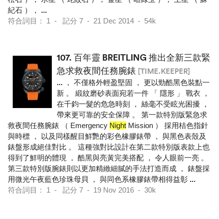
紀石 ），
...
符合詞目： 1 - 記分 7 - 21 Dec 2014 - 54k
107.
百年靈 BREITLING 推出全新三款緊
急求救夜間任務腕錶
[TIME.KEEPER]
...
， 不僅格外輕盈堅固 ， 更以勁酷黑色裝點一
新 。 緞紋磨砂表面宛若一件 「 隱形 」 戰衣 ，
在千鈞一髮的危急時刻 ， 絲毫不受眩光困擾 ，
帶來更可靠的安全保障 。 第一款特別版緊急求
救夜間任務腕錶 （ Emergency
Night
Mission ） 採用桔色指針
與時標 ， 以及同樣醒目鮮艷的彩色橡膠錶帶 ， 與黑色表殼及
錶盤形成絕佳對比 。 這種強對比設計在第二款特別版表款上也
得到了鮮明的體現 ， 酷黑與亮黃完美搭配 ， 令人眼前一亮 。
第三款特別版腕錶則以更加精緻細膩的手法打造而成 ， 錶盤採
用微光午夜藍色珍珠母貝 ， 與同色系橡膠錶帶相得益彰
...
符合詞目： 1 - 記分 7 - 19 Nov 2016 - 30k