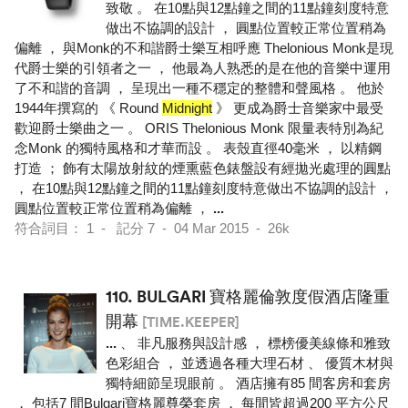
致敬 。 在10點與12點鐘之間的11點鐘刻度特意
做出不協調的設計 ， 圓點位置較正常位置稍為
偏離 ， 與Monk的不和諧爵士樂互相呼應 Thelonious Monk是現
代爵士樂的引領者之一 ， 他最為人熟悉的是在他的音樂中運用
了不和諧的音調 ， 呈現出一種不穩定的整體和聲風格 。 他於
1944年撰寫的 《 Round
Midnight
》 更成為爵士音樂家中最受
歡迎爵士樂曲之一 。 ORIS Thelonious Monk 限量表特別為紀
念Monk 的獨特風格和才華而設 。 表殼直徑40毫米 ， 以精鋼
打造 ； 飾有太陽放射紋的煙熏藍色錶盤設有經拋光處理的圓點
， 在10點與12點鐘之間的11點鐘刻度特意做出不協調的設計 ，
圓點位置較正常位置稍為偏離 ，
...
符合詞目： 1 - 記分 7 - 04 Mar 2015 - 26k
110.
BULGARI 寶格麗倫敦度假酒店隆重
開幕
[TIME.KEEPER]
...
、 非凡服務與設計感 ， 標榜優美線條和雅致
色彩組合 ， 並透過各種大理石材 、 優質木材與
獨特細節呈現眼前 。 酒店擁有85 間客房和套房
， 包括7 間Bulgari寶格麗尊榮套房 ， 每間皆超過200 平方公尺