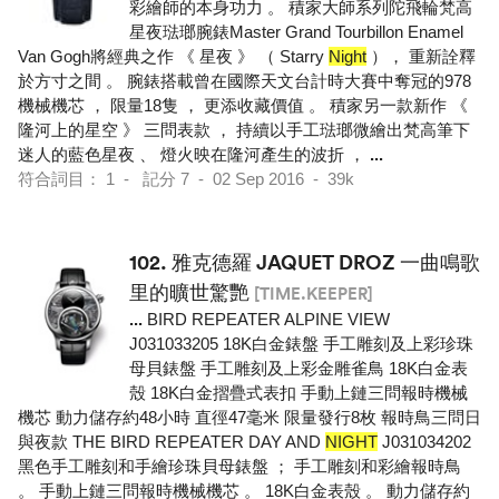
彩繪師的本身功力 。 積家大師系列陀飛輪梵高
星夜琺瑯腕錶Master Grand Tourbillon Enamel
Van Gogh將經典之作 《 星夜 》 （ Starry
Night
）， 重新詮釋
於方寸之間 。 腕錶搭載曾在國際天文台計時大賽中奪冠的978
機械機芯 ， 限量18隻 ， 更添收藏價值 。 積家另一款新作 《
隆河上的星空 》 三問表款 ， 持續以手工琺瑯微繪出梵高筆下
迷人的藍色星夜 、 燈火映在隆河產生的波折 ，
...
符合詞目： 1 - 記分 7 - 02 Sep 2016 - 39k
102.
雅克德羅 JAQUET DROZ 一曲鳴歌
里的曠世驚艷
[TIME.KEEPER]
...
BIRD REPEATER ALPINE VIEW
J031033205 18K白金錶盤 手工雕刻及上彩珍珠
母貝錶盤 手工雕刻及上彩金雕雀鳥 18K白金表
殼 18K白金摺疊式表扣 手動上鏈三問報時機械
機芯 動力儲存約48小時 直徑47毫米 限量發行8枚 報時鳥三問日
與夜款 THE BIRD REPEATER DAY AND
NIGHT
J031034202
黑色手工雕刻和手繪珍珠貝母錶盤 ； 手工雕刻和彩繪報時鳥
。 手動上鏈三問報時機械機芯 。 18K白金表殼 。 動力儲存約