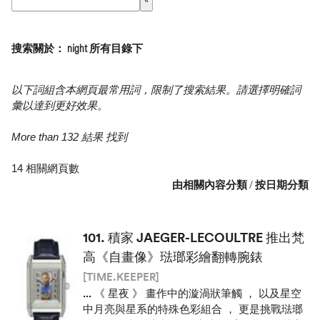
搜索關於： night 所有目錄下
以下詞組含本網頁最常用詞，限制了搜索結果。請選擇明確詞
彙以達到更好效果。
More than 132 結果 找到
14 相關網頁數
由相關內容分類
/
按日期分類
101.
積家 JAEGER-LECOULTRE 推出梵
高《自畫像》琺瑯彩繪翻轉腕錶
[TIME.KEEPER]
...
《 星夜 》 畫作中的漩渦狀筆觸 ， 以及星空
中月亮與星系的特殊色彩組合 ， 更是挑戰琺瑯