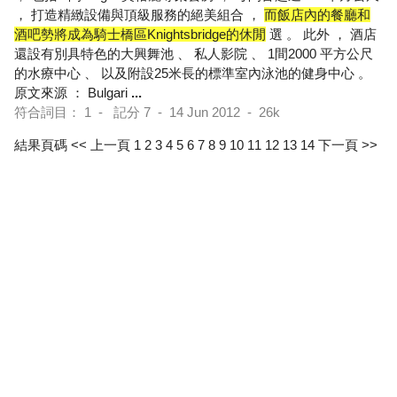
， 打造精緻設備與頂級服務的絕美組合 ，
而飯店內的餐廳和
酒吧勢將成為騎士橋區Knightsbridge的休閒
選 。 此外 ， 酒店
還設有別具特色的大興舞池 、 私人影院 、 1間2000 平方公尺
的水療中心 、 以及附設25米長的標準室內泳池的健身中心 。
原文來源 ： Bulgari
...
符合詞目： 1 - 記分 7 - 14 Jun 2012 - 26k
結果頁碼
<< 上一頁
1
2
3
4
5
6
7
8
9
10
11
12
13
14
下一頁 >>