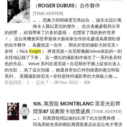
（ROGER DUBUIS）合作夥伴
[TIME.KEEPER]
...
， 想象力與精確度完美結合 ， 誕生出設計風
格令人難以置信的傑作 。 此次表廠參觀與分享
的經歷 ， 給我帶來了許多的靈感 ， 也豐富了我的創作世界
！」 這位有機會與世界最偉大藝術家合作的名媛成為羅傑杜彼
的合作夥伴 ， 為慶祝這一合作 ， 聞名於世的攝影大師尼克 •
奈特 （ Nick
Knight
） 將達芙妮 • 吉尼斯佩戴Velvet表款的一刻
永恆地記錄了下來 。 這一傑出的攝影創作催生了一系列各具特
色的作品 。 Velvet 系列在達芙妮 • 吉尼斯的手腕上綻放出迷人
的光彩 ， 為了這次拍攝 ， 她還身穿自己特別挑選的復古時裝
系列 。 英國攝影師尼克 • 奈特是時尚攝影界的大師級人物
...
符合詞目： 1 - 記分 7 - 08 Nov 2012 - 30k
105.
萬寶龍 MONTBLANC 眾星光彩齊
熠第87 屆奧斯卡頒獎盛典
[TIME.KEEPER]
...
） 與萬寶龍標誌袖扣出席了此次頒獎典禮 ，
同為黑銀色系的兩款萬寶龍產品在這位奇才導演