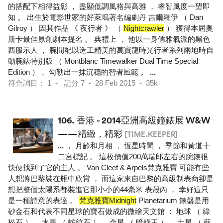
的搭配下相得益彰 ， 盡顯低調風格與高雅 ， 睿智風度一望即
知 。 出生於電影世家的好萊塢著名編劇丹 吉爾羅伊 （ Dan
Gilroy ） 因其作品 《 夜行者 》 （
Nightcrawler
） 獲得本屆奧
斯卡最佳原創劇本提名 。 典禮上 ， 他以一身儒雅氣派的黑色
西服示人 ， 腕間配以造工精美的萬寶龍時光行者系列兩地時自
動腕錶特別版 （ Montblanc Timewalker Dual Time Special
Edition ）， 勾勒出一抹沉穩的智者風範 。
...
符合詞目： 1 - 記分 7 - 28 Feb 2015 - 35k
106.
香港 - 2014亞洲高級鐘錶展 W&W
——精緻，精彩
[TIME.KEEPER]
...
， 月齡和月相 ， 恆星時間 ， 季節和黃道十
二宮標記 。 這枚價值200萬瑞郎左右的腕錶很
快便找到了它的主人 。 Van Cleef & Arpels梵克雅寶 可能有些
人想將巴黎裝在瓶中欣賞 ， 而這家來自巴黎的高級制表商卻是
想把整個太陽系都裝進它那小小的44毫米 表殼內 ， 幸好這只
是一種詩意的表達 。
梵克雅寶Midnight
Planetarium 錶盤是用
砂金石和代表不同星球的寶石做成的微繪天文館 ： 地球 （ 綠
松石 ）， 水星 （ 蛇紋石 ）， 金星 （ 暗綠玉 ）， 土星 （ 蘇