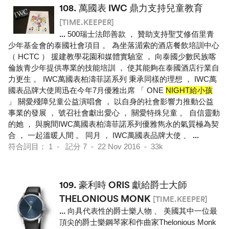
108.
萬國表 IWC 鼎力支持兒童教育
[TIME.KEEPER]
...
500瑞士法郎善款 ， 贊助支持聖艾修佰里青
少年基金會的泰國社會項目 。 為坐落湄索的酒店餐飲培訓中心
（ HCTC ） 援建教學花園和媒體實驗室 ， 向泰國少數民族喀
倫族青少年提供專業的技能培訓 ， 使其能夠在泰國酒店行業自
力更生 。 IWC萬國表柏濤菲諾系列 秉承同樣的理想 ， IWC萬
國表品牌大使周迅在今年7月優雅出席 「 ONE
NIGHT給小孩
」 關愛殘障兒童公益演唱會 ， 以自身的社會影響力推動公益
事業的發展 ， 號召社會獻出愛心 ， 關愛特殊兒童 。 自信靈動
的她 ， 與腕間IWC萬國表柏濤菲諾系列優雅雋永的氣質極為契
合 ， 一起溫暖人間 。 同月 ， IWC萬國表品牌大使 、
...
符合詞目： 1 - 記分 7 - 22 Nov 2016 - 33k
109.
豪利時 ORIS 獻給爵士大師
THELONIOUS MONK
[TIME.KEEPER]
...
向具代表性的爵士樂人物 、 美國其中一位最
頂尖的爵士樂鋼琴家和作曲家Thelonious Monk