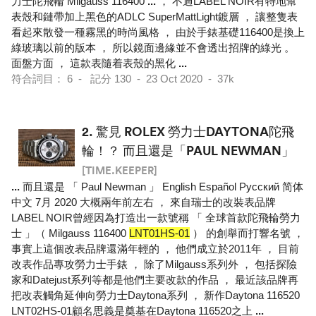
力士陀飛輪 Milgauss 116400
...
， 不過LABEL NOIR有特地幫
表殼和鏈帶加上黑色的ADLC SuperMattLight鍍層 ， 讓整隻表
看起來散發一種霧黑的時尚風格 ， 由於手錶基礎116400是換上
綠玻璃以前的版本 ， 所以鏡面邊緣並不會透出招牌的綠光 。
面盤方面 ， 這款表隨着表殼的黑化
...
符合詞目： 6 - 記分 130 - 23 Oct 2020 - 37k
2.
驚見 ROLEX 勞力士DAYTONA陀飛
輪！？ 而且還是「PAUL NEWMAN」
[TIME.KEEPER]
...
而且還是 「 Paul Newman 」 English Español Pусский 简体
中文 7月 2020 大概兩年前左右 ， 來自瑞士的改裝表品牌
LABEL NOIR曾經因為打造出一款號稱 「 全球首款陀飛輪勞力
士 」（ Milgauss 116400
LNT01HS-01
） 的創舉而打響名號 ，
事實上這個改表品牌還滿年輕的 ， 他們成立於2011年 ， 目前
改表作品專攻勞力士手錶 ， 除了Milgauss系列外 ， 包括探險
家和Datejust系列等都是他們主要改款的作品 ， 最近該品牌再
把改表觸角延伸向勞力士Daytona系列 ， 新作Daytona 116520
LNT02HS-01顧名思義是奠基在Daytona 116520之上
...