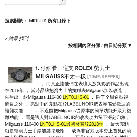
搜索關於： lnt01hs-01 所有目錄下
2 結果 找到
按相關內容分類
/
由日期分類 ▼
1.
仔細看，這支 ROLEX 勞力士
MILGAUSS不太一樣
[TIME.KEEPER]
...
， 而真正讓他們在表壇大放異彩的作品出現
在2018年 ， 當時品牌把勞力士的抗磁表Milgauss加以改造 ，
催生出一款Milgauss 116400
LNT01HS-01
， 除了全黑造型很
醒目之外 ， 亮點中的亮點在於LABEL NOIR把表界備受歡迎的
複雜功能 ——
...
不過能把Milgauss從原本的簡單功能升級到複
雜功能 ， 還是讓人對LABEL NOIR的改表功力留下深刻印象 。
Milgauss 116400
LNT01HS-01最初發表於2018年
， 最大亮點
就是幫勞力士手錶加裝陀飛輪 ， 成為非官方版本史上首見的勞