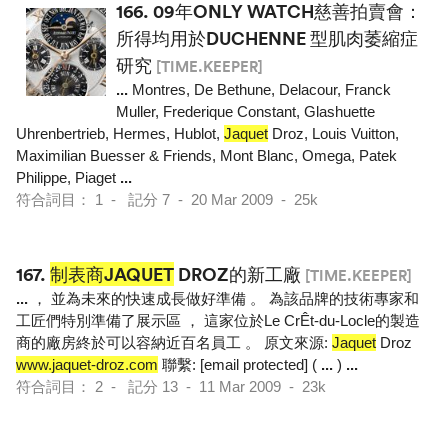
166.
09年ONLY WATCH慈善拍賣會：
所得均用於DUCHENNE 型肌肉萎縮症
研究
[TIME.KEEPER]
...
Montres, De Bethune, Delacour, Franck
Muller, Frederique Constant, Glashuette
Uhrenbertrieb, Hermes, Hublot,
Jaquet
Droz, Louis Vuitton,
Maximilian Buesser & Friends, Mont Blanc, Omega, Patek
Philippe, Piaget
...
符合詞目： 1 - 記分 7 - 20 Mar 2009 - 25k
167.
制表商JAQUET
DROZ的新工廠
[TIME.KEEPER]
...
， 並為未來的快速成長做好準備 。 為該品牌的技術專家和
工匠們特別準備了展示區 ， 這家位於Le CrÊt-du-Locle的製造
商的廠房終於可以容納近百名員工 。 原文來源:
Jaquet
Droz
www.jaquet-droz.com
聯繫: [email protected] (
...
)
...
符合詞目： 2 - 記分 13 - 11 Mar 2009 - 23k