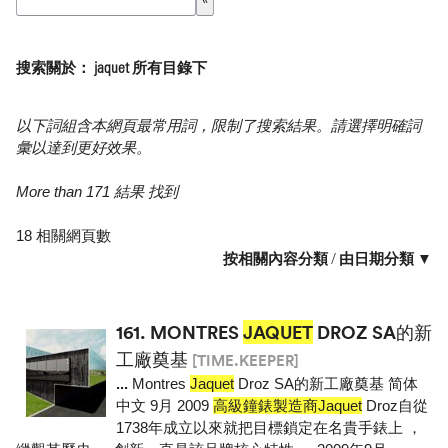
搜索關於： jaquet 所有目錄下
以下詞組含本網頁最常用詞，限制了搜索結果。請選擇明確詞
彙以達到更好效果。
More than 171 結果 找到
18 相關網頁數
按相關內容分類
/
由日期分類 ▼
161.
MONTRES
JAQUET
DROZ SA的新
工廠奠基
[TIME.KEEPER]
...
Montres
Jaquet
Droz SA的新工廠奠基 简体
中文 9月 2009
高級鐘錶製造商Jaquet
Droz自從
1738年成立以來就把目標鎖定在名貴手錶上 ，