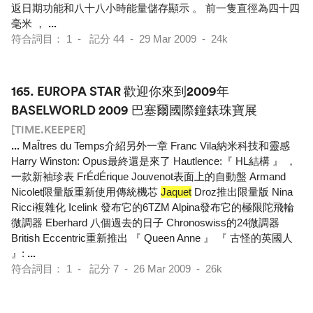
返日期功能和八十八小時能量儲存顯示 。 前一隻直徑為四十四
毫米 ，
...
符合詞目： 1 - 記分 44 - 29 Mar 2009 - 24k
165.
EUROPA STAR 歡迎你來到2009年
BASELWORLD 2009 巴塞爾國際鐘錶珠寶展
[TIME.KEEPER]
...
MaÎtres du Temps介紹另外一章 Franc Vila納米科技和靈感
Harry Winston: Opus最終還是來了 Hautlence:『 HL結構 』 ，
一款新袖珍表 FrÉdÉrique Jouvenot表面上的自動盤 Armand
Nicolet限量版重新使用傳統機芯
Jaquet
Droz推出限量版 Nina
Ricci複雜化 Icelink 發布它的6TZM Alpina發布它的極限陀飛輪
微調器 Eberhard 八個過去的日子 Chronoswiss的24微調器
British Eccentric重新推出 『 Queen Anne 』 『 古怪的英國人
』:
...
符合詞目： 1 - 記分 7 - 26 Mar 2009 - 26k