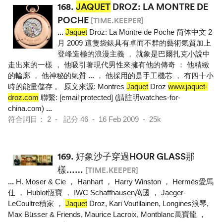
168.
JAQUET
DROZ: LA MONTRE DE
POCHE
[TIME.KEEPER]
...
Jaquet
Droz: La Montre de Poche 简体中文 2
月 2009 這隻袋錶具有卓而不群的藝術氣質加上
登峰造極的浪漫主義 ， 就象是巴爾扎克小說中
走出來的一樣 ， 他吸引著現代男性來擁有他的傳奇 ： 他精緻
的輪廓 ， 他神秘的氣質
...
， 他採用的是手工機芯 ， 有四十小
時的能量儲存 。 原文來源: Montres
Jaquet
Droz
www.jaquet-
droz.com
聯繫: [email protected] (請註明watches-for-
china.com)
...
符合詞目： 2 - 記分 46 - 16 Feb 2009 - 25k
169.
好象沙子穿過HOUR GLASS那
樣……
[TIME.KEEPER]
...
H. Moser & Cie ， Hanhart ， Harry Winston ， Hermès愛馬
仕 ， Hublot恆寶 ， IWC Schaffhausen萬國 ， Jaeger-
LeCoultre積家 ，
Jaquet
Droz, Kari Voutilainen, Longines浪琴,
Max Büsser & Friends, Maurice Lacroix, Montblanc萬寶龍 ，