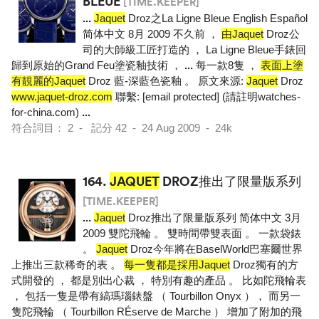
BLEUE
[TIME.KEEPER]
...
Jaquet
Droz之La Ligne Bleue English Español
简体中文 8月 2009 不久前 ，
由Jaquet
Droz公
司的大師級工匠打造的 ， La Ligne Bleue手錶回
歸到原始的Grand Feu塗瓷釉技術 ，
...
每一款8隻 ，
表面上塗
有靚麗的Jaquet
Droz 藍-深藍色瓷釉 。 原文來源:
Jaquet
Droz
www.jaquet-droz.com
聯繫: [email protected] (請註明watches-
for-china.com)
...
符合詞目： 2 - 記分 42 - 24 Aug 2009 - 24k
164.
JAQUET
DROZ推出了限量版系列
[TIME.KEEPER]
...
Jaquet
Droz推出了限量版系列 简体中文 3月
2009 雙陀飛輪 。 雙時間帶雙表面 。 一款袋錶
。
Jaquet
Droz今年將在BaselWorld巴塞爾世界
上推出三款稀奇的表 。
每一隻都是採用Jaquet
Droz獨有的方
式開發的 ， 都是別出心裁 ， 特別有趣的產品 。 比如陀飛輪表
， 包括一隻是帶有縞瑪瑙錶盤 （ Tourbillon Onyx ）， 而另一
隻陀飛輪 （ Tourbillon RÉserve de Marche ） 增加了附加的飛