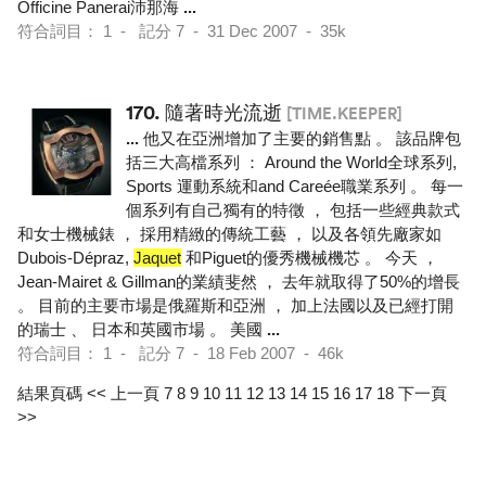
Officine Panerai沛那海
...
符合詞目： 1 - 記分 7 - 31 Dec 2007 - 35k
170.
隨著時光流逝
[TIME.KEEPER]
...
他又在亞洲增加了主要的銷售點 。 該品牌包
括三大高檔系列 ： Around the World全球系列,
Sports 運動系統和and Careée職業系列 。 每一
個系列有自己獨有的特徵 ， 包括一些經典款式
和女士機械錶 ， 採用精緻的傳統工藝 ， 以及各領先廠家如
Dubois-Dépraz,
Jaquet
和Piguet的優秀機械機芯 。 今天 ，
Jean-Mairet & Gillman的業績斐然 ， 去年就取得了50%的增長
。 目前的主要市場是俄羅斯和亞洲 ， 加上法國以及已經打開
的瑞士 、 日本和英國市場 。 美國
...
符合詞目： 1 - 記分 7 - 18 Feb 2007 - 46k
結果頁碼
<< 上一頁
7
8
9
10
11
12
13
14
15
16
17
18
下一頁
>>