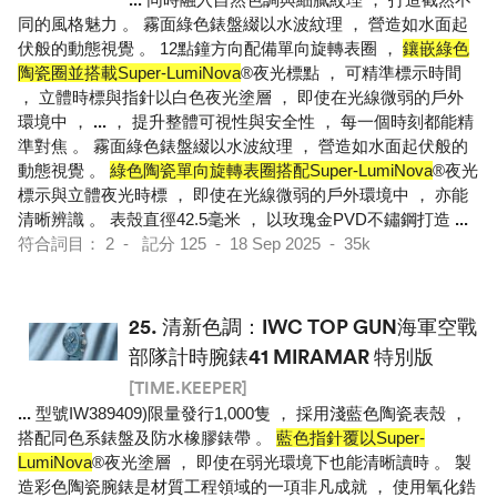
同的風格魅力 。 霧面綠色錶盤綴以水波紋理 ， 營造如水面起
伏般的動態視覺 。 12點鐘方向配備單向旋轉表圈 ，
鑲嵌綠色
陶瓷圈並搭載Super-LumiNova
®夜光標點 ， 可精準標示時間
， 立體時標與指針以白色夜光塗層 ， 即使在光線微弱的戶外
環境中 ，
...
， 提升整體可視性與安全性 ， 每一個時刻都能精
準對焦 。 霧面綠色錶盤綴以水波紋理 ， 營造如水面起伏般的
動態視覺 。
綠色陶瓷單向旋轉表圈搭配Super-LumiNova
®夜光
標示與立體夜光時標 ， 即使在光線微弱的戶外環境中 ， 亦能
清晰辨識 。 表殼直徑42.5毫米 ， 以玫瑰金PVD不鏽鋼打造
...
符合詞目： 2 - 記分 125 - 18 Sep 2025 - 35k
25.
清新色調：IWC TOP GUN海軍空戰
部隊計時腕錶41 MIRAMAR 特別版
[TIME.KEEPER]
...
型號IW389409)限量發行1,000隻 ， 採用淺藍色陶瓷表殼 ，
搭配同色系錶盤及防水橡膠錶帶 。
藍色指針覆以Super-
LumiNova
®夜光塗層 ， 即使在弱光環境下也能清晰讀時 。 製
造彩色陶瓷腕錶是材質工程領域的一項非凡成就 ， 使用氧化鋯