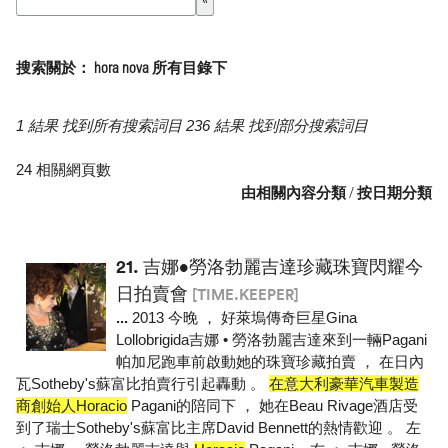
搜索關於： hora nova 所有目錄下
1 結果 找到所有搜索詞目 236 結果 找到部分搜索詞目
24 相關網頁數
由相關內容分類
/
按日期分類
21.
吉娜•勞洛勃麗吉達珍藏珠寶閃耀今
日拍賣會
[TIME.KEEPER]
...
2013 今晚 ， 好萊塢傳奇巨星Gina
Lollobrigida吉娜 • 勞洛勃麗吉達來到一輛Pagani
帕加尼跑車前啟動她的珠寶珍藏拍賣 ， 在日內
瓦Sotheby's蘇富比拍賣行引起轟動 。
在意大利豪華汽車製造
商創始人Horacio
Pagani的陪同下 ， 她在Beau Rivage酒店受
到了瑞士Sotheby's蘇富比主席David Bennett的熱情歡迎 。 左