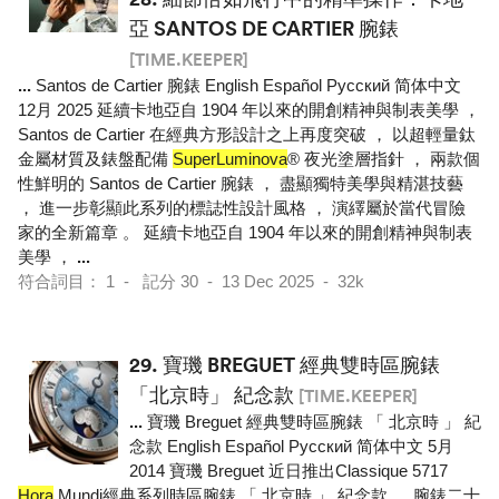
亞 SANTOS DE CARTIER 腕錶
[TIME.KEEPER]
...
Santos de Cartier 腕錶 English Español Pусский 简体中文
12月 2025 延續卡地亞自 1904 年以來的開創精神與制表美學 ，
Santos de Cartier 在經典方形設計之上再度突破 ， 以超輕量鈦
金屬材質及錶盤配備
SuperLuminova
® 夜光塗層指針 ， 兩款個
性鮮明的 Santos de Cartier 腕錶 ， 盡顯獨特美學與精湛技藝
， 進一步彰顯此系列的標誌性設計風格 ， 演繹屬於當代冒險
家的全新篇章 。 延續卡地亞自 1904 年以來的開創精神與制表
美學 ，
...
符合詞目： 1 - 記分 30 - 13 Dec 2025 - 32k
29.
寶璣 BREGUET 經典雙時區腕錶
「北京時」 紀念款
[TIME.KEEPER]
...
寶璣 Breguet 經典雙時區腕錶 「 北京時 」 紀
念款 English Español Pусский 简体中文 5月
2014 寶璣 Breguet 近日推出Classique 5717
Hora
Mundi經典系列時區腕錶 「 北京時 」 紀念款 ， 腕錶二十