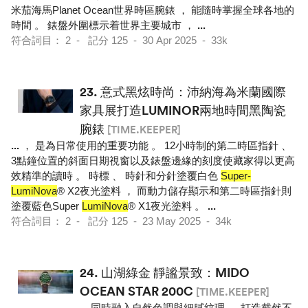
米茄海馬Planet Ocean世界時區腕錶 ， 能隨時掌握全球各地的
時間 。 錶盤外圍標示着世界主要城市 ，
...
符合詞目： 2 - 記分 125 - 30 Apr 2025 - 33k
23.
意式黑炫時尚：沛納海為米蘭國際
家具展打造LUMINOR兩地時間黑陶瓷
腕錶
[TIME.KEEPER]
...
， 是為日常使用的重要功能 。 12小時制的第二時區指針 、
3點鐘位置的斜面日期視窗以及錶盤邊緣的刻度使藏家得以更高
效精準的讀時 。 時標 、 時針和分針塗覆白色
Super-
LumiNova
® X2夜光塗料 ， 而動力儲存顯示和第二時區指針則
塗覆藍色Super
LumiNova
® X1夜光塗料 。
...
符合詞目： 2 - 記分 125 - 23 May 2025 - 34k
24.
山湖綠金 靜謐景致：MIDO
OCEAN STAR 200C
[TIME.KEEPER]
...
同時融入自然色調與細膩紋理 ， 打造截然不