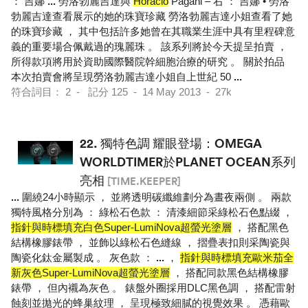
： 吉娜
...
勞洛勃麗吉達與
Horacio
Pagani – 右 ： 吉娜 • 勞洛
勃麗吉達查看展示的她的珠寶珍藏 勞洛勃麗吉達小姐查看了她
的珠寶珍藏 ， 其中包括許多她曾在其職業生涯中具有里程碑意
義的重要場合佩戴過的瑰麗珠 。 該系列將於今天提呈拍賣 ，
所得款項將用於資助國際醫院幹細胞治療的研究 。 關於拍品
本次拍賣會將呈現勞洛勃麗吉達小姐自上世紀 50
...
符合詞目： 2 - 記分 125 - 14 May 2013 - 27k
22.
獨特色調 耀眼登場：OMEGA
WORLDTIMER於PLANET OCEAN系列
亮相
[TIME.KEEPER]
...
圍繞24小時顯示 ， 並將透明碳纖維劃分為晝夜兩側 。 兩款
獨特風格分別為 ： 綠松石色款 ： 清漆細節采綠松石色點綴 ，
指針與時標填充白色Super-LumiNova超螢光塗層
， 搭配黑色
結構橡膠錶帶 ， 並飾以綠松石色縫線 ， 摺疊表扣則采陶瓷與
陶瓷化鈦金屬製成 。 灰色款 ：
...
，
指針與時標填充歐米茄全
新灰色Super-LumiNova超螢光塗層
， 搭配同款黑色結構橡膠
錶帶 ， 但內襯為灰色 。 錶盤外圈採用DLC黑色調 ， 搭配雷射
蝕刻並拋光的蜂巢紋理 ， 呈現極致細膩的視覺效果 。 憑藉歐