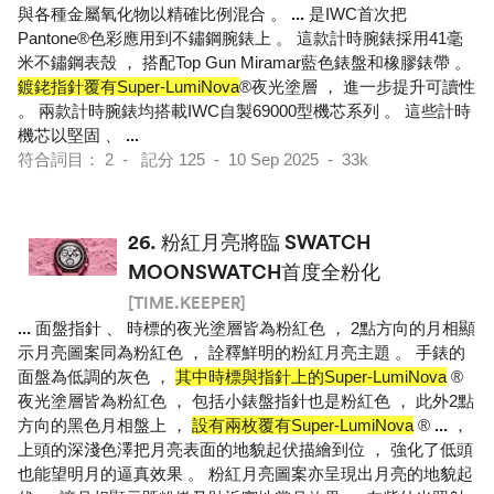
與各種金屬氧化物以精確比例混合 。
...
是IWC首次把
Pantone®色彩應用到不鏽鋼腕錶上 。 這款計時腕錶採用41毫
米不鏽鋼表殼 ， 搭配Top Gun Miramar藍色錶盤和橡膠錶帶 。
鍍銠指針覆有Super-LumiNova
®夜光塗層 ， 進一步提升可讀性
。 兩款計時腕錶均搭載IWC自製69000型機芯系列 。 這些計時
機芯以堅固 、
...
符合詞目： 2 - 記分 125 - 10 Sep 2025 - 33k
26.
粉紅月亮將臨 SWATCH
MOONSWATCH首度全粉化
[TIME.KEEPER]
...
面盤指針 、 時標的夜光塗層皆為粉紅色 ， 2點方向的月相顯
示月亮圖案同為粉紅色 ， 詮釋鮮明的粉紅月亮主題 。 手錶的
面盤為低調的灰色 ，
其中時標與指針上的Super-LumiNova
®️
夜光塗層皆為粉紅色 ， 包括小錶盤指針也是粉紅色 ， 此外2點
方向的黑色月相盤上 ，
設有兩枚覆有Super-LumiNova
®️
...
，
上頭的深淺色澤把月亮表面的地貌起伏描繪到位 ， 強化了低頭
也能望明月的逼真效果 。 粉紅月亮圖案亦呈現出月亮的地貌起