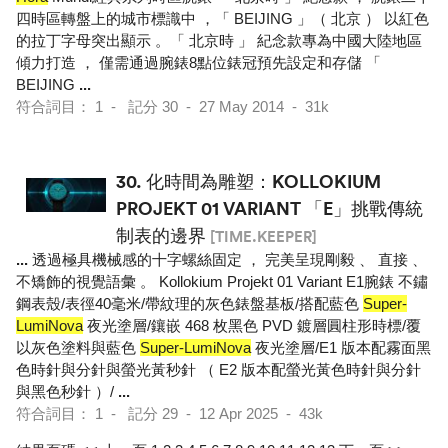
四時區轉盤上的城市標識中 ，「 BEIJING 」（ 北京 ） 以紅色
的拉丁字母突出顯示 。「 北京時 」 紀念款專為中國大陸地區
傾力打造 ， 僅需通過腕錶8點位錶冠預先設定和存儲 「
BEIJING
...
符合詞目： 1 - 記分 30 - 27 May 2014 - 31k
30.
化時間為雕塑：KOLLOKIUM
PROJEKT 01 VARIANT 「E」挑戰傳統
制表的邊界
[TIME.KEEPER]
...
透過極具機械感的十字螺絲固定 ， 完美呈現剛毅 、 直接 、
不矯飾的視覺語彙 。 Kollokium Projekt 01 Variant E1腕錶 不鏽
鋼表殼/表徑40毫米/帶紋理的灰色錶盤基板/搭配藍色
Super-
LumiNova
夜光塗層/鑲嵌 468 枚黑色 PVD 鍍層圓柱形時標/覆
以灰色塗料與藍色
Super-LumiNova
夜光塗層/E1 版本配霧面黑
色時針與分針與螢光黃秒針 （ E2 版本配螢光黃色時針與分針
與黑色秒針 ）/
...
符合詞目： 1 - 記分 29 - 12 Apr 2025 - 43k