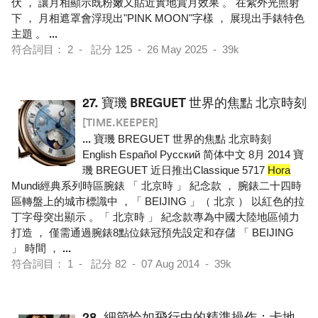
伏 ， 讓月相顯示既粉嫩又貼近實地賞月效果 。 在紫外光照射
下 ， 月相遮罩會浮現出"PINK MOON"字樣 ， 展現出手錶特色
主題 。
...
符合詞目： 2 - 記分 125 - 26 May 2025 - 39k
27.
寶璣 BREGUET 世界的焦點 北京時刻
[TIME.KEEPER]
...
寶璣 BREGUET 世界的焦點 北京時刻
English Español Pусский 简体中文 8月 2014 寶
璣 BREGUET 近日推出Classique 5717
Hora
Mundi經典系列時區腕錶 「 北京時 」 紀念款 ， 腕錶二十四時
區轉盤上的城市標識中 ，「 BEIJING 」（ 北京 ） 以紅色的拉
丁字母突出顯示 。「 北京時 」 紀念款專為中國大陸地區傾力
打造 ， 僅需通過腕錶8點位錶冠預先設定和存儲 「 BEIJING
」 時間 ，
...
符合詞目： 1 - 記分 82 - 07 Aug 2014 - 39k
28.
細節恰如飛行中的精準操作：卡地