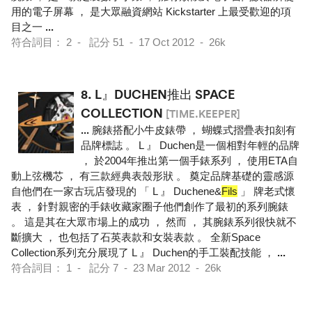
用的電子屏幕 ， 是大眾融資網站 Kickstarter 上最受歡迎的項
目之一
...
符合詞目： 2 - 記分 51 - 17 Oct 2012 - 26k
8.
L』DUCHEN推出 SPACE
COLLECTION
[TIME.KEEPER]
...
腕錶搭配小牛皮錶帶 ， 蝴蝶式摺疊表扣刻有
品牌標誌 。 L 』 Duchen是一個相對年輕的品牌
， 於2004年推出第一個手錶系列 ， 使用ETA自
動上弦機芯 ， 有三款經典表殼形狀 。 奠定品牌基礎的靈感源
自他們在一家古玩店發現的 「 L 』 Duchene&
Fils
」 牌老式懷
表 ， 針對親密的手錶收藏家圈子他們創作了最初的系列腕錶
。 這是其在大眾市場上的成功 ， 然而 ， 其腕錶系列很快就不
斷擴大 ， 也包括了石英表款和女裝表款 。 全新Space
Collection系列充分展現了 L 』 Duchen的手工裝配技能 ，
...
符合詞目： 1 - 記分 7 - 23 Mar 2012 - 26k