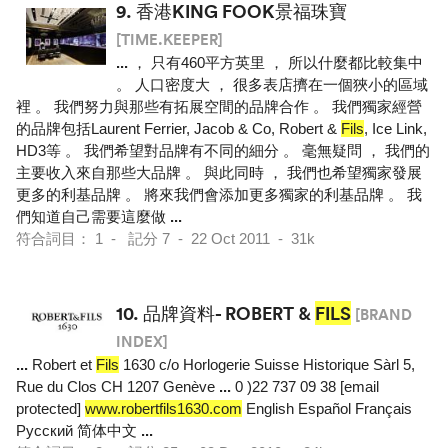
9.
香港KING FOOK景福珠寶
[TIME.KEEPER]
...
， 只有460平方英里 ， 所以什麼都比較集中
。 人口密度大 ， 很多表店擠在一個狹小的區域
裡 。 我們努力與那些有拓展空間的品牌合作 。 我們獨家經營
的品牌包括Laurent Ferrier, Jacob & Co, Robert &
Fils
, Ice Link,
HD3等 。 我們希望對品牌有不同的細分 。 毫無疑問 ， 我們的
主要收入來自那些大品牌 。 與此同時 ， 我們也希望獨家發展
更多的利基品牌 。 將來我們會添加更多獨家的利基品牌 。 我
們知道自己需要這麼做
...
符合詞目： 1 - 記分 7 - 22 Oct 2011 - 31k
10.
品牌資料- ROBERT &
FILS
[BRAND
INDEX]
...
Robert et
Fils
1630 c/o Horlogerie Suisse Historique Sàrl 5,
Rue du Clos CH 1207 Genève
...
0 )22 737 09 38 [email
protected]
www.robertfils1630.com
English Español Français
Pусский 简体中文
...