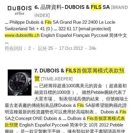
6.
品牌資料- DUBOIS &
FILS
SA
[BRAND
INDEX]
...
Philippe Dubois &
Fils
SA Grand Rue 22 2400 Le Locle
Switzerland Tel: + 41 (0 )
...
322 61 17 [email protected]
www.duboisfils.ch
English Español Français Pусский 简体中文
...
符合詞目： 2 - 記分 25 - 17 Oct 2012 - 24k
7.
DUBOIS &
FILS首個眾籌模式表款預
覽
[TIME.KEEPER]
...
已經籌得超過1000萬美元的資金 （ 超過最初
融資目標的1000倍 ）。 雖然Pebble腕錶代表了
大眾市場 、 制表領域高價的結束 ， 但號稱瑞士
最古老表廠的傳統制表品牌Dubois &
Fils
SA卻希望能夠藉此證
明這種最新的投資趨勢也可以應用於高端制表 。 Dubois &
Fils
SA之Concept ONE Dubois &
...
DuBois &
Fils首個眾籌模式表
款預覽
English Español Pусский 简体中文 10月 2012 Pebble
腕錶 ， 是一款定製數字手錶 ， 擁有類似於電子書閱讀器所使