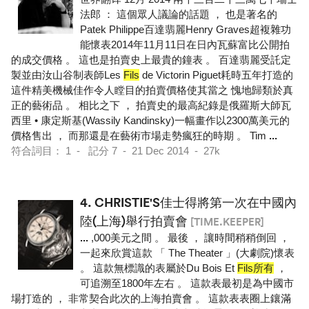
法郎 ： 這個眾人議論的話題 ， 也是著名的
Patek Philippe百達翡麗Henry Graves超複雜功
能懷表2014年11月11日在日內瓦蘇富比公開拍
的成交價格 。 這也是拍賣史上最貴的鐘表 。 百達翡麗受託定
製並由汝山谷制表師Les
Fils
de Victorin Piguet耗時五年打造的
這件精美機械佳作令人瞠目的拍賣價格使其當之 愧地歸類於真
正的藝術品 。 相比之下 ， 拍賣史的最高紀錄是俄羅斯大師瓦
西里 • 康定斯基(Wassily Kandinsky)一幅畫作以2300萬美元的
價格售出 ， 而那還是在藝術市場走勢瘋狂的時期 。 Tim
...
符合詞目： 1 - 記分 7 - 21 Dec 2014 - 27k
4.
CHRISTIE'S佳士得將第一次在中國內
陸(上海)舉行拍賣會
[TIME.KEEPER]
...
,000美元之間 。 最後 ， 讓時間稍稍倒回 ，
一起來欣賞這款 「 The Theater 」(大劇院)懷表
。 這款無標識的表屬於Du Bois Et
Fils所有
，
可追溯至1800年左右 。 這款表最初是為中國市
場打造的 ， 非常契合此次的上海拍賣會 。 這款表表圈上鑲滿