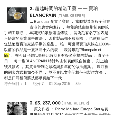
2.
超越時間的精湛工藝 —— 寶珀
BLANCPAIN
[TIME.KEEPER]
...
Blancpain創立了寶珀 ， 當時製造過程全部在
古老的農舍內進行 ， 每隻腕錶由個別制表師親
手精工鑲嵌 ， 早期寶珀家族遵循傳統 ， 認為刻有名字的表是
不恰當的商業廣告做法 ， 因此製品都不放商標 ， 也使得我們
無法追蹤寶珀家族早期的產品 。 唯一可證明寶珀家族在1800年
以前的作品是一隻路易十六的表 ， 表背鐫刻"Blancpain et
fils
"， 在今日已難以尋得此時期具有簽名商標的製品 ； 直至今
日 ， 每一隻BLANCPAIN 時計均由制表師親自檢查 、 刻上編
號及簽名 ， 其質量管制之嚴格與多年前的做法無異 。 農莊裡
的制表方式和如今不同 ， 並不會以文字記載任何製作方法 ，
都是口耳相傳將技藝承傳給下一代 ，
...
符合詞目： 1 - 記分 7 - 01 Sep 2015 - 35k
3.
23, 237, 000
[TIME.KEEPER]
...
原文作者 ： Pierre Maillard Europa Star名表
世界翻译 12月 2014 兩千三百二十三萬七千瑞士