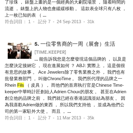
了珍珠 ， 錶盤上畫的是一個經典的大劇院場景 ， 隨着時間的
流逝 ， 錶盤上的人物也會緩緩移動 。 這款表全球只有八枚 ，
上一枚已知的表 （
...
符合詞目： 1 - 記分 7 - 24 Sep 2013 - 31k
5.
一位零售商的一周（展會）生活
[TIME.KEEPER]
...
能告訴我您是怎麼發現這個品牌的 ， 以及是
怎麼決定接納它 ， 現在進展如何 ？ ABJ: 實際上 ， 這是個很
有意思的故事 。 Ace Jewelers除了零售業務之外 ， 我們也有
批發業務部門 ， 叫做ChronoTime 。 我們所代理的品牌之一
Rhein
Fils
（ 皮具 ）， 而他們的首席執行官是Chinese Time-
keeper中華時計匠創始人Adrien Choux的朋友 。 甚至在Adrien
創立他的品牌之前 ， 我們就已經在香港認識並結為朋友 。 因
為我喜歡Adrien做的東西 ， 所以我們支持他 ， 並成為他們公
司的第一家駐外大使 。 而且 ，
...
符合詞目： 1 - 記分 7 - 11 Mar 2013 - 35k