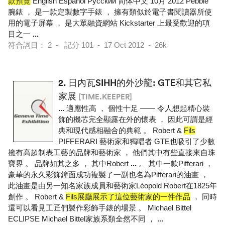
款預覽
English Español Pусский 简体中文 10月 2012 Pebble
腕錶 ， 是一款定製數字手錶 ， 擁有類似於電子書閱讀器所使
用的電子屏幕 ， 是大眾融資網站 Kickstarter 上最受歡迎的項
目之一
...
符合詞目： 2 - 記分 101 - 17 Oct 2012 - 26k
2.
日內瓦SIHH的外沙龍: GTE和其它私
家展
[TIME.KEEPER]
...
適應性高 ， 個性十足 —— 令人想起精心裝
飾的機芯完全顯露在外的懷表 ， 因此可謂是經
典和現代感相融合的典範 。 Robert &
Fils
PIFFERARI 藝術家和獨唱者 GTE也吸引了少數
擁有高超制表工藝的品牌和藝術家 ， 他們其中有些直接來自珠
寶界 。 品牌如其之多 ， 其中Robert
...
。 其中一款Pifferari ，
豪華的永久彩飾鐘面成功複製了一副也名為Pifferari的油畫 ，
此油畫是由另一知名家族成員和藝術家Léopold Robert在1825年
創作 。 Robert &
Fils展廳展示了這位藝術家的一件作品
， 同時
還可以看見工匠們製作彩飾手錶的場景 。 Michael Bittel
ECLIPSE Michael Bittel家族系類全然不同 ，
...