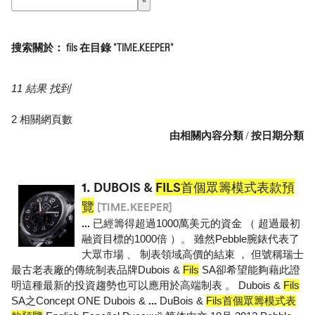
搜索關於： fils 在目錄 "TIME.KEEPER"
11 結果 找到
2 相關網頁數
由相關內容分類
/
按日期分類
1.
DUBOIS &
FILS首個眾籌模式表款預
覽
[TIME.KEEPER]
...
已經籌得超過1000萬美元的資金 （ 超過最初
融資目標的1000倍 ）。 雖然Pebble腕錶代表了
大眾市場 、 制表領域高價的結束 ， 但號稱瑞士
最古老表廠的傳統制表品牌Dubois &
Fils
SA卻希望能夠藉此證
明這種最新的投資趨勢也可以應用於高端制表 。 Dubois &
Fils
SA之Concept ONE Dubois &
...
DuBois &
Fils首個眾籌模式表