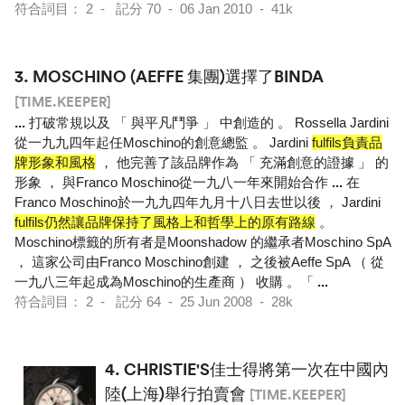
符合詞目： 2 - 記分 70 - 06 Jan 2010 - 41k
3.
MOSCHINO (AEFFE 集團)選擇了BINDA
[TIME.KEEPER]
...
打破常規以及 「 與平凡鬥爭 」 中創造的 。 Rossella Jardini
從一九九四年起任Moschino的創意總監 。 Jardini
fulfils負責品
牌形象和風格
， 他完善了該品牌作為 「 充滿創意的證據 」 的
形象 ， 與Franco Moschino從一九八一年來開始合作
...
在
Franco Moschino於一九九四年九月十八日去世以後 ， Jardini
fulfils仍然讓品牌保持了風格上和哲學上的原有路線
。
Moschino標籤的所有者是Moonshadow 的繼承者Moschino SpA
， 這家公司由Franco Moschino創建 ， 之後被Aeffe SpA （ 從
一九八三年起成為Moschino的生產商 ） 收購 。「
...
符合詞目： 2 - 記分 64 - 25 Jun 2008 - 28k
4.
CHRISTIE'S佳士得將第一次在中國內
陸(上海)舉行拍賣會
[TIME.KEEPER]