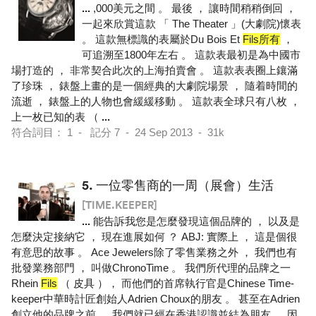
...
,000美元之間 。 最後 ， 讓時間稍稍倒回 ，
一起來欣賞這款 「 The Theater 」(大劇院)懷表
。 這款無標識的表屬於Du Bois Et
Fils所有
，
可追溯至1800年左右 。 這款表最初是為中國市
場打造的 ， 非常契合此次的上海拍賣會 。 這款表表圈上鑲滿
了珍珠 ， 錶盤上畫的是一個經典的大劇院場景 ， 隨着時間的
流逝 ， 錶盤上的人物也會緩緩移動 。 這款表全球只有八枚 ，
上一枚已知的表 （
...
符合詞目： 1 - 記分 7 - 24 Sep 2013 - 31k
5.
一位零售商的一周（展會）生活
[TIME.KEEPER]
...
能告訴我您是怎麼發現這個品牌的 ， 以及是
怎麼決定接納它 ， 現在進展如何 ？ ABJ: 實際上 ， 這是個很
有意思的故事 。 Ace Jewelers除了零售業務之外 ， 我們也有
批發業務部門 ， 叫做ChronoTime 。 我們所代理的品牌之一
Rhein
Fils
（ 皮具 ）， 而他們的首席執行官是Chinese Time-
keeper中華時計匠創始人Adrien Choux的朋友 。 甚至在Adrien
創立他的品牌之前 ， 我們就已經在香港認識並結為朋友 。 因