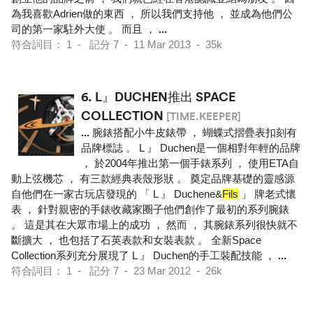
為我喜歡Adrien做的東西 ， 所以我們支持他 ， 並成為他們公
司的第一家駐外大使 。 而且 ，
...
符合詞目： 1 - 記分 7 - 11 Mar 2013 - 35k
6.
L』DUCHEN推出 SPACE
COLLECTION
[TIME.KEEPER]
...
腕錶搭配小牛皮錶帶 ， 蝴蝶式摺疊表扣刻有
品牌標誌 。 L 』 Duchen是一個相對年輕的品牌
， 於2004年推出第一個手錶系列 ， 使用ETA自
動上弦機芯 ， 有三款經典表殼形狀 。 奠定品牌基礎的靈感源
自他們在一家古玩店發現的 「 L 』 Duchene&
Fils
」 牌老式懷
表 ， 針對親密的手錶收藏家圈子他們創作了最初的系列腕錶
。 這是其在大眾市場上的成功 ， 然而 ， 其腕錶系列很快就不
斷擴大 ， 也包括了石英表款和女裝表款 。 全新Space
Collection系列充分展現了 L 』 Duchen的手工裝配技能 ，
...
符合詞目： 1 - 記分 7 - 23 Mar 2012 - 26k