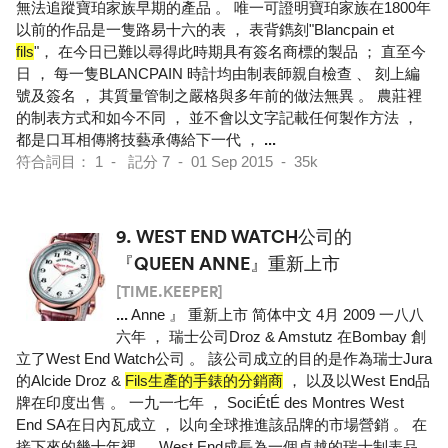
無法追蹤寶珀家族早期的產品 。 唯一可證明寶珀家族在1800年
以前的作品是一隻路易十六的表 ， 表背鐫刻"Blancpain et
fils
"， 在今日已難以尋得此時期具有簽名商標的製品 ； 直至今
日 ， 每一隻BLANCPAIN 時計均由制表師親自檢查 、 刻上編
號及簽名 ， 其質量管制之嚴格與多年前的做法無異 。 農莊裡
的制表方式和如今不同 ， 並不會以文字記載任何製作方法 ，
都是口耳相傳將技藝承傳給下一代 ，
...
符合詞目： 1 - 記分 7 - 01 Sep 2015 - 35k
9.
WEST END WATCH公司的
『QUEEN ANNE』重新上市
[TIME.KEEPER]
...
Anne 』 重新上市 简体中文 4月 2009 一八八
六年 ， 瑞士公司Droz & Amstutz 在Bombay 創
立了West End Watch公司 。 該公司成立的目的是作為瑞士Jura
的Alcide Droz &
Fils生產的手錶的分銷商
， 以及以West End品
牌在印度出售 。 一九一七年 ， SociÉtÉ des Montres West
End SA在日內瓦成立 ， 以向全球推進該品牌的市場營銷 。 在
接下來的幾十年裡 ， West End成長為一個卓越的瑞士制表品