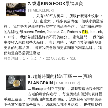
7.
香港KING FOOK景福珠寶
[TIME.KEEPER]
...
， 只有460平方英里 ， 所以什麼都比較集中
。 人口密度大 ， 很多表店擠在一個狹小的區域
裡 。 我們努力與那些有拓展空間的品牌合作 。 我們獨家經營
的品牌包括Laurent Ferrier, Jacob & Co, Robert &
Fils
, Ice Link,
HD3等 。 我們希望對品牌有不同的細分 。 毫無疑問 ， 我們的
主要收入來自那些大品牌 。 與此同時 ， 我們也希望獨家發展
更多的利基品牌 。 將來我們會添加更多獨家的利基品牌 。 我
們知道自己需要這麼做
...
符合詞目： 1 - 記分 7 - 22 Oct 2011 - 31k
8.
超越時間的精湛工藝 —— 寶珀
BLANCPAIN
[TIME.KEEPER]
...
Blancpain創立了寶珀 ， 當時製造過程全部在
古老的農舍內進行 ， 每隻腕錶由個別制表師親
手精工鑲嵌 ， 早期寶珀家族遵循傳統 ， 認為刻有名字的表是
不恰當的商業廣告做法 ， 因此製品都不放商標 ， 也使得我們