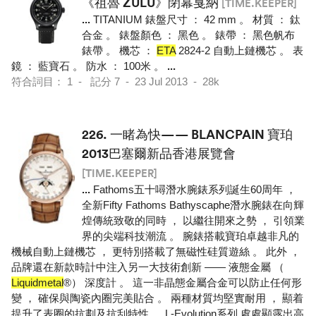
《祖魯 ZULU》閉幕戛納
[TIME.KEEPER]
...
TITANIUM 錶盤尺寸 ： 42 mm 。 材質 ： 鈦
合金 。 錶盤顏色 ： 黑色 。 錶帶 ： 黑色帆布
錶帶 。 機芯 ：
ETA
2824-2 自動上鏈機芯 。 表
鏡 ： 藍寶石 。 防水 ： 100米 。
...
符合詞目： 1 - 記分 7 - 23 Jul 2013 - 28k
226.
一睹為快—— BLANCPAIN 寶珀
2013巴塞爾新品香港展覽會
[TIME.KEEPER]
...
Fathoms五十噚潛水腕錶系列誕生60周年 ，
全新Fifty Fathoms Bathyscaphe潛水腕錶在向輝
煌傳統致敬的同時 ， 以繼往開來之勢 ， 引領業
界的尖端科技潮流 。 腕錶搭載寶珀卓越非凡的
機械自動上鏈機芯 ， 更特別搭載了無磁性硅質遊絲 。 此外 ，
品牌還在新款時計中注入另一大技術創新 —— 液態金屬 （
Liquidmetal
®） 深度計 。 這一非晶態金屬合金可以防止任何形
變 ， 確保與陶瓷內圈完美貼合 。 兩種材質均堅實耐用 ， 顯着
提升了表圈的抗劃及抗刮特性 。 L-Evolution系列 處處顯露出高