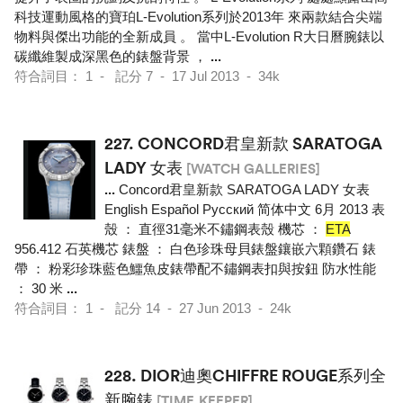
科技運動風格的寶珀L-Evolution系列於2013年 來兩款結合尖端
物料與傑出功能的全新成員 。 當中L-Evolution R大日曆腕錶以
碳纖維製成深黑色的錶盤背景 ，
...
符合詞目： 1 - 記分 7 - 17 Jul 2013 - 34k
227.
CONCORD君皇新款 SARATOGA
LADY 女表
[WATCH GALLERIES]
...
Concord君皇新款 SARATOGA LADY 女表
English Español Pусский 简体中文 6月 2013 表
殼 ： 直徑31毫米不鏽鋼表殼 機芯 ：
ETA
956.412 石英機芯 錶盤 ： 白色珍珠母貝錶盤鑲嵌六顆鑽石 錶
帶 ： 粉彩珍珠藍色鱷魚皮錶帶配不鏽鋼表扣與按鈕 防水性能
： 30 米
...
符合詞目： 1 - 記分 14 - 27 Jun 2013 - 24k
228.
DIOR迪奧CHIFFRE ROUGE系列全
新腕錶
[TIME.KEEPER]