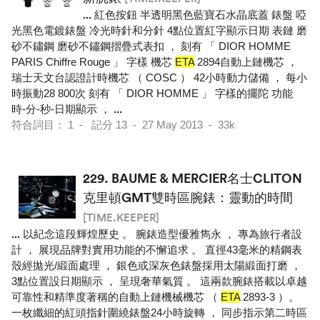
...
紅色按鈕 半透明黑色藍寶石水晶底蓋 錶盤 啞
光黑色電鍍錶盤 冷光時針和分針 4點位置紅字顯示日期 表鏈 磨
砂不鏽鋼 磨砂不鏽鋼摺疊式表扣 ， 刻有 「 DIOR HOMME
PARIS Chiffre Rouge 」 字樣 機芯
ETA
2894自動上鏈機芯 ，
瑞士天文台認證計時機芯 （ COSC ） 42小時動力儲備 ， 每小
時振動28 800次 刻有 「 DIOR HOMME 」 字樣的擺陀 功能
時-分-秒-日期顯示 ，
...
符合詞目： 1 - 記分 13 - 27 May 2013 - 33k
229.
BAUME & MERCIER名士CLITON
克里頓GMT雙時區腕錶：靈動的時間
[TIME.KEEPER]
...
以紀念這段輝煌歷史 。 腕錶造型優雅雋永 ， 專為旅行者設
計 ， 展現品牌對實用功能的不懈追求 。 直徑43毫米的精鋼表
殼經拋光/緞面處理 ， 銀色或深灰色錶盤採用太陽緞面打磨 ，
3點位置設日期顯示 ， 呈現奢華氣質 。 這兩款腕錶搭載以卓越
可靠性和精準度著稱的自動上鏈機械機芯 （
ETA
2893-3 ）。
一枚纖細的紅頭指針圍繞錶盤24小時旋轉 ， 同步指示第二時區