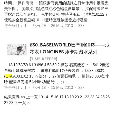
時間 。 操作簡便 ， 讓樸素而實用的腕錶在日常使用中展現完
美平衡 。 腕錶採用黑色或紅棕色鱷魚皮錶帶 ， 搭配可調節三
重摺迭式安全表扣 。 克里頓GMT雙時區腕錶 （ 型號10112 ）
優雅的全新克里頓10111雙時區腕錶迸發旅行激情
...
符合詞目： 1 - 記分 29 - 26 May 2013 - 33k
230.
BASELWORLD巴塞爾2013——浪
琴表 LONGINES 康卡斯潛水系列
[TIME.KEEPER]
...
13/19/53/59.6 L3.696.4.53/59.2 機芯 石英機芯 ： L541.2機芯
自動上鏈機械機芯 ， 備導柱輪計時秒表裝置 ： L688.2機芯
(
ETA
A08.L01) 13 ¼ 法分 ， 27個寶石軸承 ， 振頻28,800次/小
時 能量貯備達 54小時 功能 時 ， 分
...
符合詞目： 1 - 記分 13 - 19 May 2013 - 32k
結果頁碼
<< 上一頁
13
14
15
16
17
18
19
20
21
22
23
24
25
26
27
28
下一頁 >>