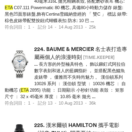
40毫米316L 拋光精鋼表殼, 搭配磨砂表耳 機芯:
ETA
C07.111 Powermatic 80 機芯, 具備80小時動力儲存 錶盤:
黑色凹面形錶盤,飾有Certina雪鐵納曾經的 「 雙C 」 標誌 錶帶:
棕色皮錶帶配雙按鈕式蝴蝶表扣 防水: 10 巴
...
符合詞目： 1 - 記分 14 - 14 Aug 2013 - 25k
224.
BAUME & MERCIER 名士表打造專
屬兩個人的浪漫時刻
[TIME.KEEPER]
...
長方形的外型極具特色 ， 飾以鉚釘式阿拉伯
數字表刻和迷人的藍鋼指針 ， 並搭配黑色鱷魚
皮錶帶 ， 優雅而不失時尚魅力 。 漢伯頓系列
10026 系列 ： 漢伯頓 型號 ： 10026 機芯 ： 自
動機芯 (
ETA
2895) 功能 ： 日期顯示 小秒針功能 表殼 ： 矩形
尺寸 ： 32 x 45毫米 厚度 ： 10.85 毫米 拋光
...
符合詞目： 1 - 記分 13 - 10 Aug 2013 - 36k
225.
漢米爾頓 HAMILTON 攜手電影