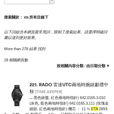
搜索關於： eta 所有目錄下
以下詞組含本網頁最常用詞，限制了搜索結果。請選擇明確詞
彙以達到更好效果。
More than 278 結果 找到
28 相關網頁數
按相關內容分類
/
由日期分類 ▼
221.
RADO 雷達UTC兩地時腕錶獻禮中
秋
[TIME.KEEPER]
...
黑色錶盤, 紅色兩地時指針) 642.0165.3.010
(灰色, 藍色兩地時指針) 642.0165.3.111 (玫瑰金
細節, 紅色兩地時指針) 機芯 ： 11 ½
ETA
2893-