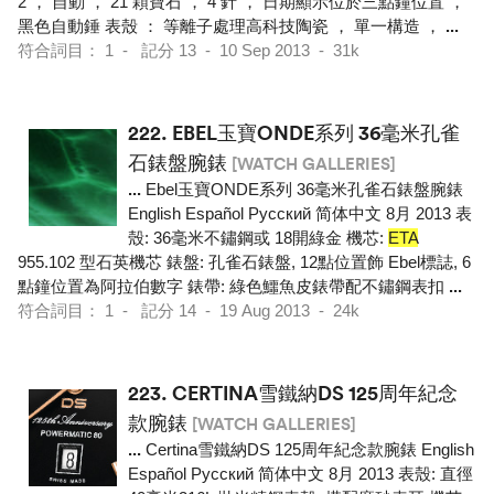
2 ， 自動 ， 21 顆寶石 ， 4 針 ， 日期顯示位於三點鐘位置 ，
黑色自動錘 表殼 ： 等離子處理高科技陶瓷 ， 單一構造 ，
...
符合詞目： 1 - 記分 13 - 10 Sep 2013 - 31k
222.
EBEL玉寶ONDE系列 36毫米孔雀
石錶盤腕錶
[WATCH GALLERIES]
...
Ebel玉寶ONDE系列 36毫米孔雀石錶盤腕錶
English Español Pусский 简体中文 8月 2013 表
殼: 36毫米不鏽鋼或 18開綠金 機芯:
ETA
955.102 型石英機芯 錶盤: 孔雀石錶盤, 12點位置飾 Ebel標誌, 6
點鐘位置為阿拉伯數字 錶帶: 綠色鱷魚皮錶帶配不鏽鋼表扣
...
符合詞目： 1 - 記分 14 - 19 Aug 2013 - 24k
223.
CERTINA雪鐵納DS 125周年紀念
款腕錶
[WATCH GALLERIES]
...
Certina雪鐵納DS 125周年紀念款腕錶 English
Español Pусский 简体中文 8月 2013 表殼: 直徑