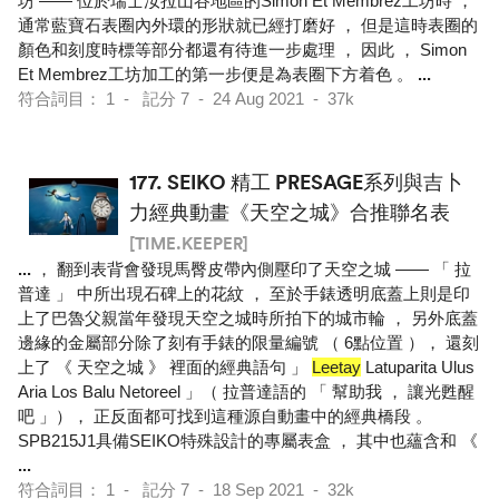
坊 —— 位於瑞士汝拉山谷地區的Simon Et Membrez工坊時 ，
通常藍寶石表圈內外環的形狀就已經打磨好 ， 但是這時表圈的
顏色和刻度時標等部分都還有待進一步處理 ， 因此 ， Simon
Et Membrez工坊加工的第一步便是為表圈下方着色 。
...
符合詞目： 1 - 記分 7 - 24 Aug 2021 - 37k
177.
SEIKO 精工 PRESAGE系列與吉卜
力經典動畫《天空之城》合推聯名表
[TIME.KEEPER]
...
， 翻到表背會發現馬臀皮帶內側壓印了天空之城 —— 「 拉
普達 」 中所出現石碑上的花紋 ， 至於手錶透明底蓋上則是印
上了巴魯父親當年發現天空之城時所拍下的城市輪 ， 另外底蓋
邊緣的金屬部分除了刻有手錶的限量編號 （ 6點位置 ）， 還刻
上了 《 天空之城 》 裡面的經典語句 」
Leetay
Latuparita Ulus
Aria Los Balu Netoreel 」（ 拉普達語的 「 幫助我 ， 讓光甦醒
吧 」）， 正反面都可找到這種源自動畫中的經典橋段 。
SPB215J1具備SEIKO特殊設計的專屬表盒 ， 其中也蘊含和 《
...
符合詞目： 1 - 記分 7 - 18 Sep 2021 - 32k