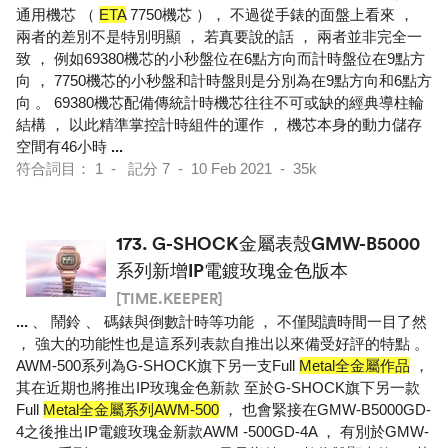
通用機芯 （
ETA
7750機芯 ）， 不過從手錶的面盤上看來 ，
兩者的差別不是特別明顯 ， 若真要說的話 ， 兩者並非完全一
致 ， 例如69380機芯的小秒盤位在6點方向而計時盤位在9點方
向 ， 7750機芯的小秒盤和計時盤則是分別為在9點方向和6點方
向 。 69380機芯配備傳統計時機芯往往不可或缺的經典導柱輪
結構 ， 以此精準掌控計時組件的運作 ， 機芯本身的動力儲存
空間有46小時
...
符合詞目： 1 - 記分 7 - 10 Feb 2021 - 35k
173.
G-SHOCK金屬表殼GMW-B5000
系列新增IP電鍍玫瑰金色版本
[TIME.KEEPER]
...
、 鬧鈴 、 碼錶與倒數計時等功能 ， 不僅閱讀時間一目了然
， 強大的功能性也是這系列表款自推出以來備受好評的特點 。
AWM-500系列為G-SHOCK旗下另一支Full
Metal全金屬作品
，
其在近期也將推出IP玫瑰金色新款 至於G-SHOCK旗下另一款
Full
Metal全金屬系列AWM-500
， 也會緊接在GMW-B5000GD-
4之後推出IP電鍍玫瑰金新款AWM -500GD-4A ， 有別於GMW-