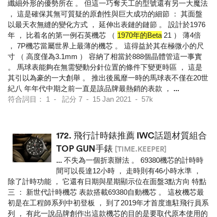
纖細外形的優勢所在 。 但這一巧奪天工的型號還有另一大魔法
， 這是確保其無可質疑的原創性與巨大成功的細節 ： 其面盤
以最天衣無縫的變化方式 ， 延伸出表鏈的鏈節 。 設計於1976
年 ， 比着名的第一例石英機芯 （
1970年的Beta
21 ） 薄4倍
， 7P機芯當屬世界上最薄的機芯 。 這得益於其在極微小的尺
寸 （ 高度僅為3.1mm ） 容納了相當於888個晶體管這一事實
。 馬球表能夠在無需變動分針位置的條件下變更時區 ， 這是
其引以為豪的一大創舉 。 推出後風靡一時的馬球表不僅在20世
紀八 年年代中期之前一直是該品牌最熱銷的表款 ，
...
符合詞目： 1 - 記分 7 - 15 Jan 2021 - 57k
172.
飛行計時錶推薦 IWC話題材質組合
TOP GUN手錶
[TIME.KEEPER]
...
不失為一個折衷辦法 。 69380機芯的計時時
間可以長達12小時 ， 走時則有46小時水準 ，
除了計時功能 ， 它還有日期與星期顯示位在面盤3點方向 特點
三 ： 新世代計時機芯 表款搭載69380自動機芯 。 這枚機芯最
初是在工程師系列中初登板 ， 到了2019年才首度進駐飛行員系
列 ， 有此一說品牌創作出這款機芯的目的是要取代原本使用的