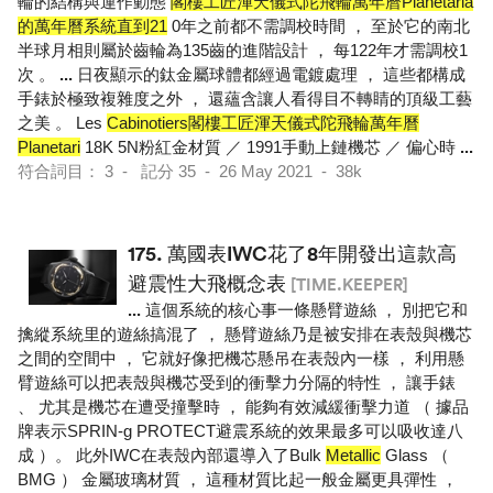
輪的結構與運作動態
閣樓工匠渾天儀式陀飛輪萬年曆Planetaria
的萬年曆系統直到21
0年之前都不需調校時間 ， 至於它的南北
半球月相則屬於齒輪為135齒的進階設計 ， 每122年才需調校1
次 。
...
日夜顯示的鈦金屬球體都經過電鍍處理 ， 這些都構成
手錶於極致複雜度之外 ， 還蘊含讓人看得目不轉睛的頂級工藝
之美 。 Les
Cabinotiers閣樓工匠渾天儀式陀飛輪萬年曆
Planetari
18K 5N粉紅金材質 ／ 1991手動上鏈機芯 ／ 偏心時
...
符合詞目： 3 - 記分 35 - 26 May 2021 - 38k
175.
萬國表IWC花了8年開發出這款高
避震性大飛概念表
[TIME.KEEPER]
...
這個系統的核心事一條懸臂遊絲 ， 別把它和
擒縱系統里的遊絲搞混了 ， 懸臂遊絲乃是被安排在表殼與機芯
之間的空間中 ， 它就好像把機芯懸吊在表殼內一樣 ， 利用懸
臂遊絲可以把表殼與機芯受到的衝擊力分隔的特性 ， 讓手錶
、 尤其是機芯在遭受撞擊時 ， 能夠有效減緩衝擊力道 （ 據品
牌表示SPRIN-g PROTECT避震系統的效果最多可以吸收達八
成 ）。 此外IWC在表殼內部還導入了Bulk
Metallic
Glass （
BMG ） 金屬玻璃材質 ， 這種材質比起一般金屬更具彈性 ，