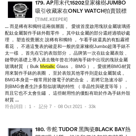
179.
AP用末代15202皇家橡樹JUMBO
吸引收藏家在ONLY WATCH拍賣競標
[TIME.KEEPER]
...
而是稀有和獨特這兩個層面 。 愛彼首度啟用塊狀金屬玻璃搭
配鈦金屬製作手錶外觀零件 ， 其中鈦金屬的部分還經過噴砂處
理 ， 塑造視覺層次 說稀有和獨特 ， 乍看手錶還真的有點霧裡
看花 ， 不過這隻表的確是和一般的皇家橡樹Jumbo超薄手錶不
太一樣 ， 首先在它的表殼部分 ， 品牌第一次在鈦金屬表殼 、
鏈帶的基礎上導入過去幾年曾在沛納海手錶中出現的塊狀金屬
玻璃材質 （ Bulk
Metallic
Glass ， BMG ）， 愛彼將BMG材質
用來製作手錶的表圈 ， 至於表殼其他零件則是鈦金屬製成 。
BMG本身是一種常用於微電子的鈀合金 ， 若將它急速冷卻 ，
則BMG會產生許多類似玻璃的特性 （ 非晶性與硬度等等 ），
而且它也不太會生鏽 ， 這些耐用性的優點有助於作為手錶外殼
材質
...
符合詞目： 1 - 記分 7 - 08 Oct 2021 - 33k
180.
帝舵 TUDOR 黑陶瓷BLACK BAY熱