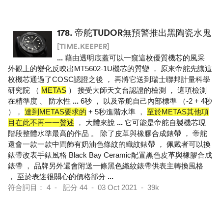
178.
帝舵TUDOR無預警推出黑陶瓷水鬼
[TIME.KEEPER]
...
藉由透明底蓋可以一窺這枚優質機芯的風采
外觀上的變化反映出MT5602-1U機芯的質變 ， 原來帝舵先讓這
枚機芯通過了COSC認證之後 ， 再將它送到瑞士聯邦計量科學
研究院 （
METAS
） 接受大師天文台認證的檢測 ， 這項檢測
在精準度 、 防水性
...
6秒 ， 以及帝舵自己內部標準 （-2 + 4秒
），
達到METAS要求的
+ 5秒進階水準 ，
至於METAS其他項
目在此不再一一贅述
， 大體來說
...
它可能是帝舵自製機芯現
階段整體水準最高的作品 。 除了皮革與橡膠合成錶帶 ， 帝舵
還會一款一款中間飾有奶油色條紋的織紋錶帶 ， 佩戴者可以換
錶帶改表手錶風格 Black Bay Ceramic配置黑色皮革與橡膠合成
錶帶 ， 品牌另外還會附送一條黑色織紋錶帶供表主轉換風格
， 至於表迷很關心的價格部分
...
符合詞目： 4 - 記分 44 - 03 Oct 2021 - 39k