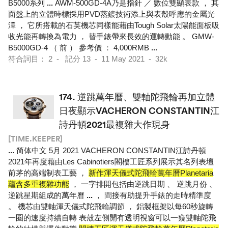
B5000系列
...
AWM-500GD-4A乃是指針 ／ 數位雙顯表款 ， 其
面盤上的立體時標採用PVD蒸鍍技術添上與表殼呼應的金屬光
澤 ， 它所搭載的石英機芯同樣能藉由Tough Solar太陽能面板吸
收光能再轉換為電力 ， 替手錶帶來長效的運轉動能 。 GMW-
B5000GD-4 （ 前 ） 參考價 ： 4,000RMB
...
符合詞目： 2 - 記分 13 - 11 May 2021 - 32k
174.
逆跳萬年曆、雙軸陀飛輪再加立體
日夜顯示VACHERON CONSTANTIN江
詩丹頓2021最複雜大作現身
[TIME.KEEPER]
...
简体中文 5月 2021 VACHERON CONSTANTIN江詩丹頓
2021年再度藉由Les Cabinotiers閣樓工匠系列展示其名列表壇
前茅的高端制表工藝 ，
新作渾天儀式陀飛輪萬年曆Planetaria
蘊含多重複雜功能
， 一字排開包括由逆跳日期 、 逆跳月份 、
逆跳星期組成的萬年曆
...
， 間接有助提升手錶的走時精準度
。 機芯由雙軸渾天儀式陀飛輪調節 ， 鋁製框架以每60秒旋轉
一圈的速度持續自轉 表殼左側開有透明視窗可以一窺雙軸陀飛