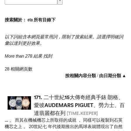
搜索關於： eta 所有目錄下
以下詞組含本網頁最常用詞，限制了搜索結果。請選擇明確詞
彙以達到更好效果。
More than 278 結果 找到
28 相關網頁數
按相關內容分類
/
由日期分類 ▲
171.
二十世紀15大傳奇經典手錶 朗格、
愛彼AUDEMARS PIGUET、勞力士、百
達翡麗都在列
[TIME.KEEPER]
...
。 而其在機械機芯上所取得的成就 ， 同樣可以複製到石英
機芯之上 。 20世紀七 年代後期推出的馬球表就體現出了自然