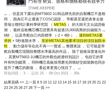
門有理 材質、規格和價格都很有競爭力
[TIME.KEEPER]
...
， 但是其下露出的MT5602-1U與品牌先前的自製機芯不盡相
同 ， 因為它不止通過了COSC認證 ， 帝舵甚至還把表拿去接
受瑞士聯邦計量科學研究院 （
METAS
） 的大師天文台認證檢
測 ， 最終這枚機芯機芯證實具有超過15,000高斯的抗磁能力
...
6秒 ， 以及帝舵自己內部標準 （-2 + 4秒 ），
達到METAS要
求的
+ 5秒進階水準 ，
至於METAS其他要求項目的項目如防水
性
、 動力儲存等在此不再一一贅述
...
整體來說 ， 它可能是帝
舵自製機芯現階段整體水準最高的作品 。 除了規格深度進化外
， 其實MT5602-1U機芯的外觀也經過特別設計 ， 包括它的零
件有特別鍍黑 ， 同時機芯底板採用磨光與噴砂交錯裝飾也同步
提升了機芯的顏值 ， 看起來更賞心悅目了 。
...
符合詞目： 3 - 記分 25 - 08 Oct 2021 - 35k
結果頁碼
<< 上一頁
8
9
10
11
12
13
14
15
16
17
18
19
20
21
22
23
24
25
26
27
28
下一頁 >>