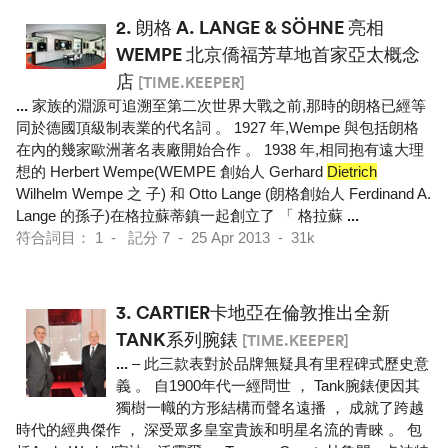
2.
朗格 A. LANGE & SÖHNE 亮相
WEMPE 北京僑福芳草地首家亞太概念
店
[TIME.KEEPER]
...
家族的淵源可追溯至第二次世界大戰之前,那時的朗格已經等
同於德國頂級制表業的代名詞 。 1927 年,Wempe 與包括朗格
在內的幾家歐洲著名表廠開始合作 。 1938 年,相同抱有遠大理
想的 Herbert Wempe(WEMPE 創始人 Gerhard
Dietrich
Wilhelm Wempe 之 子) 和 Otto Lange (朗格創始人 Ferdinand A.
Lange 的孫子)在格拉蘇蒂鎮一起創立了 「 格拉蘇
...
符合詞目： 1 - 記分 7 - 25 Apr 2013 - 31k
3.
CARTIER卡地亞在倫敦推出全新
TANK系列腕錶
[TIME.KEEPER]
...
– 此三款表對於品牌無疑具有里程碑式歷史意
義 。 自1900年代一經問世 ， Tank腕錶便因其
獨樹一幟的方形結構而聲名遠播 ， 成就了跨越
時代的經典傑作 ， 深受眾多皇室貴族和明星名流的青睞 。 包