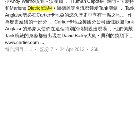
括Andy Warhol安迪 • 沃霍爾 ， Truman Capote杜魯門 • 卡波特
和Marlene
Dietrich瑪琳
• 黛德麗等名流都鍾愛Tank腕錶 ， Tank
Anglaise勢必在Cartier卡地亞的悠久歷史中享有一席之地 。 作
為歷史延續的一部分 ， Cartier卡地亞英國分公司熱忱歡迎Tank
Anglaise的形象大使們在這個特別的時刻親臨現場 ， 他們佩戴
Tank腕錶的身姿都曾出現在David Bailey大衛 • 貝利的鏡頭下 。
www.cartier.com
...
符合詞目： 1 - 記分 7 - 24 Apr 2012 - 26k