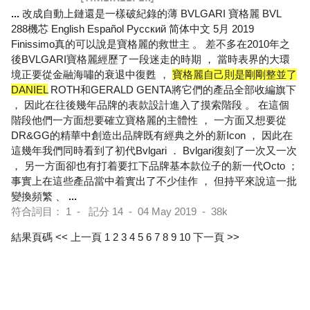
...
改成自動上鏈還是一樣破紀錄的薄 BVLGARI 寶格麗 BVL
288機芯 English Español Pусский 简体中文 5月 2019
Finissimo真的可以說是寶格麗的救世主 。 差不多在2010年之
後BVLGARI寶格麗經歷了一段迷走的時期 ， 當時表界的大環
境正要從金融海嘯的衰退中復甦 ，
寶格麗自己則是剛剛整並了
DANIEL
ROTH和GERALD GENTA將它們的產品全部收編旗下
， 因此在往後幾年品牌的表款設計進入了摸索階段 。 在這個
階段他們一方面想要確立寶格麗的主體性 ， 一方面又想要從
DR&GG的精華中創造出品牌既有經典之外的新Icon ， 因此在
這幾年我們同時看到了初代Bvlgari ． Bvlgari復刻了一次又一次
， 另一方面卻也有打着要扛下品牌基本款位子的新一代Octo ；
事實上在這些產品當中着實出了不少佳作 ， 但持平來說這一批
變換頻繁 、
...
符合詞目： 1 - 記分 14 - 04 May 2019 - 38k
結果頁碼
<< 上一頁
1
2
3
4
5
6
7
8
9
10
下一頁 >>