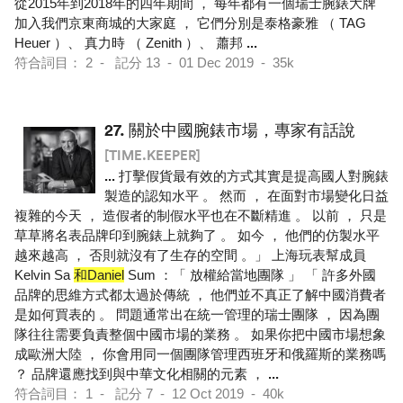
從2015年到2018年的四年期間 ， 每年都有一個瑞士腕錶大牌
加入我們京東商城的大家庭 ， 它們分別是泰格豪雅 （ TAG
Heuer ）、 真力時 （ Zenith ）、 蕭邦
...
符合詞目： 2 - 記分 13 - 01 Dec 2019 - 35k
27.
關於中國腕錶市場，專家有話說
[TIME.KEEPER]
...
打擊假貨最有效的方式其實是提高國人對腕錶
製造的認知水平 。 然而 ， 在面對市場變化日益
複雜的今天 ， 造假者的制假水平也在不斷精進 。 以前 ， 只是
草草將名表品牌印到腕錶上就夠了 。 如今 ， 他們的仿製水平
越來越高 ， 否則就沒有了生存的空間 。」 上海玩表幫成員
Kelvin Sa
和Daniel
Sum ：「 放權給當地團隊 」 「 許多外國
品牌的思維方式都太過於傳統 ， 他們並不真正了解中國消費者
是如何買表的 。 問題通常出在統一管理的瑞士團隊 ， 因為團
隊往往需要負責整個中國市場的業務 。 如果你把中國市場想象
成歐洲大陸 ， 你會用同一個團隊管理西班牙和俄羅斯的業務嗎
？ 品牌還應找到與中華文化相關的元素 ，
...
符合詞目： 1 - 記分 7 - 12 Oct 2019 - 40k