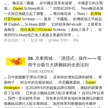
...
。 梅花這一圖徽 ， 在中國反而享有盛譽 ， 中國是它的主戰
場 。
Daniel
Schluep表示 ：「 20世紀20年代 ， Titoni梅花表第
一次與亞洲建立起了聯繫 。
...
專訪梅花表 （ Titoni ）
首席執
行官Daniel
Schluep —— 最具 「 中國風 」 的傳統瑞士手錶品
牌 English
...
Schluep 創辦 ， 它的前身為Felca表 ， 之後更名
為梅花 。
現任為第三代Daniel
Schluep （ 創始人孫子 ）， 且
第四代Schluep也已進入家族企業參與管理 。
...
符合詞目： 4 - 記分 68 - 18 Mar 2020 - 35k
26.
京東商城：「誘惑式」操作——電
商平台吸引大牌腕錶的全新法則
[TIME.KEEPER]
...
日中創建數字彈出式商店 ， 這有助於增加品牌的銷售 。 舉
個例子 ， 與去年的光棍節相比 ， 丹尼爾惠靈頓 （
Daniel
Wellington
） 在2018年6月的超級品牌日期間 ， 腕錶的銷量增
長了近4倍 。 已有多少腕錶品牌入駐京東商城 ？ 自2012年以來
...
我們一直在銷售手錶 ， 現有來自世界各地的各種價位的數百
個腕錶品牌已入駐京東商城 。 為您簡單列舉幾個合作夥伴 ，