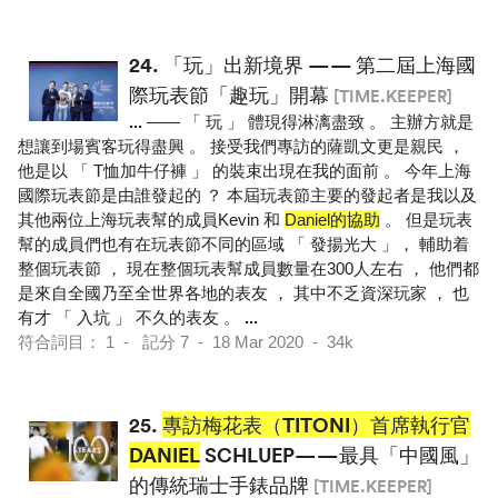
24.
「玩」出新境界 —— 第二屆上海國
際玩表節「趣玩」開幕
[TIME.KEEPER]
...
—— 「 玩 」 體現得淋漓盡致 。 主辦方就是
想讓到場賓客玩得盡興 。 接受我們專訪的薩凱文更是親民 ，
他是以 「 T恤加牛仔褲 」 的裝束出現在我的面前 。 今年上海
國際玩表節是由誰發起的 ？ 本屆玩表節主要的發起者是我以及
其他兩位上海玩表幫的成員Kevin 和
Daniel的協助
。 但是玩表
幫的成員們也有在玩表節不同的區域 「 發揚光大 」， 輔助着
整個玩表節 ， 現在整個玩表幫成員數量在300人左右 ， 他們都
是來自全國乃至全世界各地的表友 ， 其中不乏資深玩家 ， 也
有才 「 入坑 」 不久的表友 。
...
符合詞目： 1 - 記分 7 - 18 Mar 2020 - 34k
25.
專訪梅花表（TITONI）首席執行官
DANIEL
SCHLUEP——最具「中國風」
的傳統瑞士手錶品牌
[TIME.KEEPER]