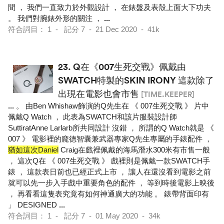
間 ， 我們一直致力於外觀設計 ， 在錶盤及表殼上面大下功夫
。 我們對腕錶外形的關注 ，
...
符合詞目： 1 - 記分 7 - 21 Dec 2020 - 41k
23.
Q在《007生死交戰》佩戴由
SWATCH特製的SKIN IRONY 這款除了
出現在電影也會市售
[TIME.KEEPER]
...
。 由Ben Whishaw飾演的Q先生在 《 007生死交戰 》 片中
佩戴Q Watch ， 此表為SWATCH和該片服裝設計師
SuttiratAnne Larlarb所共同設計 沒錯 ， 所謂的Q Watch就是 《
007 》 電影裡的龐德智囊兼武器專家Q先生專屬的手錶配件 ，
猶如這次Daniel
Craig在戲裡佩戴的海馬潛水300米有市售一般
， 這次Q在 《 007生死交戰 》 戲裡則是佩戴一款SWATCH手
錶 ， 這款表日前也已經正式上市 ， 讓人在還沒看到電影之前
就可以先一步入手戲中重要角色的配件 ， 等到時後電影上映後
， 再看看這隻表究竟有如何神通廣大的功能 。 錶帶背面印有
」 DESIGNED
...
符合詞目： 1 - 記分 7 - 01 May 2020 - 34k