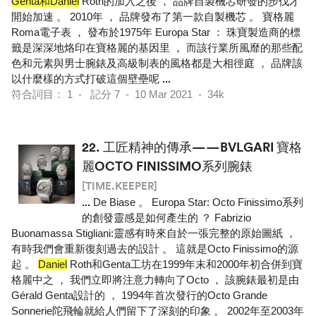
Genta和Daniel
Roth的加入之後 ， 品牌自製機芯研發的步伐才
開始加速 。 2010年 ， 品牌發布了第一款自製機芯 。 寶格麗
Roma電子表 ， 發布於1975年 Europa Star ： 珠寶製造商的標
籤是深深地烙印在寶格麗的基因里 ， 而該行業所風靡的那些配
色和元素與男士腕錶及高級制表的風格都是大相徑庭 ， 品牌該
以什麼樣的方式打破這個壁壘呢
...
符合詞目： 1 - 記分 7 - 10 Mar 2021 - 34k
22.
工匠精神的傳承——BVLGARI 寶格
麗OCTO FINISSIMO系列腕錶
[TIME.KEEPER]
...
De Biase 。 Europa Star: Octo Finissimo系列
的創發靈感是如何產生的 ？ Fabrizio
Buonamassa Stigliani:靈感有時來自於一張完整的原始圖紙 ，
有時我們會重新復刻過去的設計 。 這就是Octo Finissimo的源
起 。
Daniel
Roth和Genta工坊在1999年末和2000年初合併到寶
格麗中之 ， 我們立即將注意力轉向了Octo ， 該腕錶最初是由
Gérald Genta設計的 ， 1994年首次發行的Octo Grande
Sonnerie陀飛輪就給人們留下了深刻的印象 。 2002年至2003年