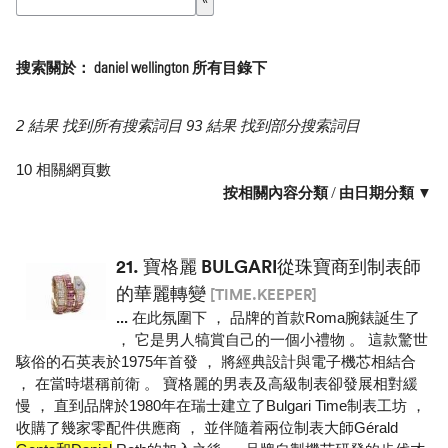
搜索關於： daniel wellington 所有目錄下
2 結果 找到所有搜索詞目 93 結果 找到部分搜索詞目
10 相關網頁數
按相關內容分類
/
由日期分類 ▼
21.
寶格麗 BULGARI從珠寶商到制表師
的華麗轉變
[TIME.KEEPER]
...
在此氛圍下 ， 品牌的首款Roma腕錶誕生了
， 它是男人犒賞自己的一個小禮物 。 這款驚世
駭俗的石英表於1975年首發 ， 將經典設計與電子機芯相結合
， 在當時堪稱前衛 。 寶格麗的男表及高級制表卻發展相對緩
慢 ， 直到品牌於1980年在瑞士建立了Bulgari Time制表工坊 ，
收購了幾家零配件供應商 ， 並伴隨着兩位制表大師Gérald