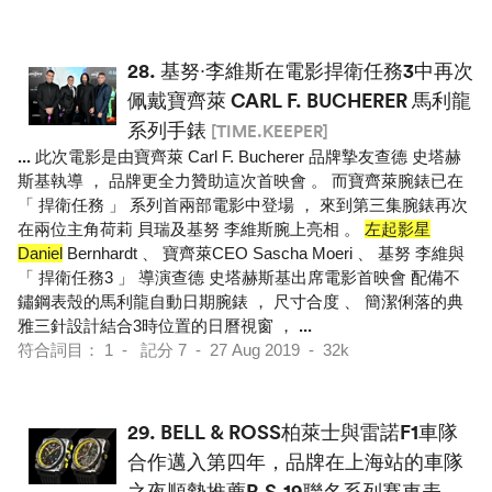
28.
基努∙李維斯在電影捍衛任務3中再次
佩戴寶齊萊 CARL F. BUCHERER 馬利龍
系列手錶
[TIME.KEEPER]
...
此次電影是由寶齊萊 Carl F. Bucherer 品牌摯友查德 史塔赫
斯基執導 ， 品牌更全力贊助這次首映會 。 而寶齊萊腕錶已在
「 捍衛任務 」 系列首兩部電影中登場 ， 來到第三集腕錶再次
在兩位主角荷莉 貝瑞及基努 李維斯腕上亮相 。
左起影星
Daniel
Bernhardt 、 寶齊萊CEO Sascha Moeri 、 基努 李維與
「 捍衛任務3 」 導演查德 史塔赫斯基出席電影首映會 配備不
鏽鋼表殼的馬利龍自動日期腕錶 ， 尺寸合度 、 簡潔俐落的典
雅三針設計結合3時位置的日曆視窗 ，
...
符合詞目： 1 - 記分 7 - 27 Aug 2019 - 32k
29.
BELL & ROSS柏萊士與雷諾F1車隊
合作邁入第四年，品牌在上海站的車隊
之夜順勢推薦R.S.19聯名系列賽車表