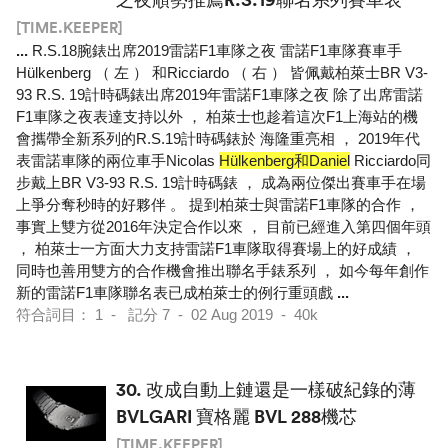
[TIME.KEEPER]
...
R.S.18腕錶出席2019雷諾F1車隊之夜 雷諾F1車隊賽車手
Hülkenberg （ 左 ） 和Ricciardo （ 右 ） 皆佩戴柏萊士BR V3-
93 R.S. 19計時碼錶出席2019年雷諾F1車隊之夜 除了出席雷諾
F1車隊之夜表達支持以外 ， 柏萊士也趁着這次F1上海站的機
會攜帶全新系列的R.S.19計時碼錶於 海隆重亮相 ， 2019年代
表雷諾車隊的兩位車手Nicolas
Hülkenberg和Daniel
Ricciardo同
步戴上BR V3-93 R.S. 19計時碼錶 ， 成為兩位傑出賽車手在場
上爭分奪秒時的好夥伴 。 提到柏萊士與雷諾F1車隊的合作 ，
事實上雙方從2016年決定合作以來 ， 目前已經進入第四個年頭
， 柏萊士一方面大力支持雷諾F1車隊取得賽場上的好成績 ，
同時也善用雙方的合作機會推出聯名手錶系列 ， 如今每年創作
新的雷諾F1車隊聯名表已成柏萊士的例行重頭戲
...
符合詞目： 1 - 記分 7 - 02 Aug 2019 - 40k
30.
改成自動上鏈還是一樣破紀錄的薄
BVLGARI 寶格麗 BVL 288機芯
[TIME.KEEPER]