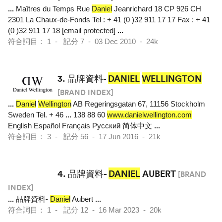
...
Maîtres du Temps Rue
Daniel
Jeanrichard 18 CP 926 CH
2301 La Chaux-de-Fonds Tel : + 41 (0 )32 911 17 17 Fax : + 41
(0 )32 911 17 18 [email protected]
...
符合詞目： 1 - 記分 7 - 03 Dec 2010 - 24k
3.
品牌資料-
DANIEL
WELLINGTON
[BRAND INDEX]
...
Daniel
Wellington
AB Regeringsgatan 67, 11156 Stockholm
Sweden Tel. + 46
...
138 88 60
www.danielwellington.com
English Español Français Pусский 简体中文
...
符合詞目： 3 - 記分 56 - 17 Jun 2016 - 21k
4.
品牌資料-
DANIEL
AUBERT
[BRAND
INDEX]
...
品牌資料-
Daniel
Aubert
...
符合詞目： 1 - 記分 12 - 16 Mar 2023 - 20k