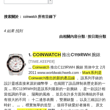
搜索關於： coinwatch 所有目錄下
4 結果 找到
由相關內容分類
/
按日期分類
1.
COINWATCH
推出C119RWH 腕錶
[TIME.KEEPER]
...
Coinwatch
推出C119RWH 腕錶 简体中文 2月
2011 www.worldwatchweb.com -
Mark系列是
Coinwatch推出的新的產品線
， 該系列手錶的
設計靈感直接來源於錢幣學 ， 也揭開了該品牌制表歷史新的一
頁
...
而C119RWH則是該系列最新的一款腕錶 ， 是一款設計相
當低調的手錶 。 陽剛的風格 ， 並且在許多方面與傳統的手錶
有很大的不同 ： 十二邊形表圈 ， 雙層錶盤 ， 以及三維設計的
時針 。
...
， 樸實無華的造型 ， 值得手錶愛好者擁有 。 原文