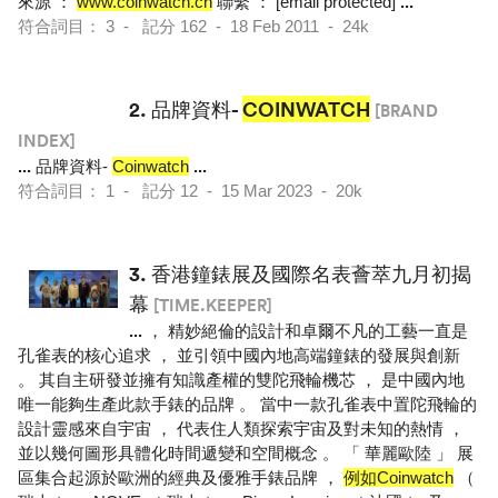
來源 ：
www.coinwatch.ch
聯繫 ： [email protected]
...
符合詞目： 3 - 記分 162 - 18 Feb 2011 - 24k
2.
品牌資料-
COINWATCH
[BRAND
INDEX]
...
品牌資料-
Coinwatch
...
符合詞目： 1 - 記分 12 - 15 Mar 2023 - 20k
3.
香港鐘錶展及國際名表薈萃九月初揭
幕
[TIME.KEEPER]
...
， 精妙絕倫的設計和卓爾不凡的工藝一直是
孔雀表的核心追求 ， 並引領中國內地高端鐘錶的發展與創新
。 其自主研發並擁有知識產權的雙陀飛輪機芯 ， 是中國內地
唯一能夠生產此款手錶的品牌 。 當中一款孔雀表中置陀飛輪的
設計靈感來自宇宙 ， 代表住人類探索宇宙及對未知的熱情 ，
並以幾何圖形具體化時間遞變和空間概念 。 「 華麗歐陸 」 展
區集合起源於歐洲的經典及優雅手錶品牌 ，
例如Coinwatch
（