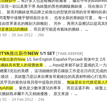
錶消費群中
...
有許多人也是槍械的收藏者 ， 繼在今年的BaselWo
展呈現一款以真實子彈 為錶盤的黑色精鋼版腕錶後 ， 現在推出
 。 新系列腕錶使用品牌之前推出的型號所採用的非常獨特的表殼 
的閃電擊中後幾乎變得面目全非 。 也有全新的青銅款可選 。 每
並由世界著名的雕刻大師雕刻 。 另外 ， 再用大蒜擦試以提高其
不僅是會說話的腕錶
， 而且更可能是有氣味的腕錶 。
...
 - 26 Jun 2012 - 26k
RTYA推出新作NEW
1/1 SET
[TIME.KEEPER]
tyA推出新作New
1/1 Set English Español Pусский 简体中文 2月
裝腕錶具有驚人的視覺效果
，
...
Arpa從來都不缺乏靈感的又一力
顆總重3克拉的美鑽 ， 這項細緻的寶石鑲嵌工作是在日內瓦完成的 
後頭 ， 其錶盤乃是以來自摩洛哥索維拉的高貴材料精心打造而成
其罕見的紫色珍珠貝母中提取的貝殼 。
無論是在古代腓尼基人
tyA的錶
， 紫色是少數幸運兒的專享 。 而且這還不夠 ， 錶盤
款腕錶既卓爾不凡又精緻優雅 。 原文來源 ：
...
 - 24 Feb 2012 - 24k