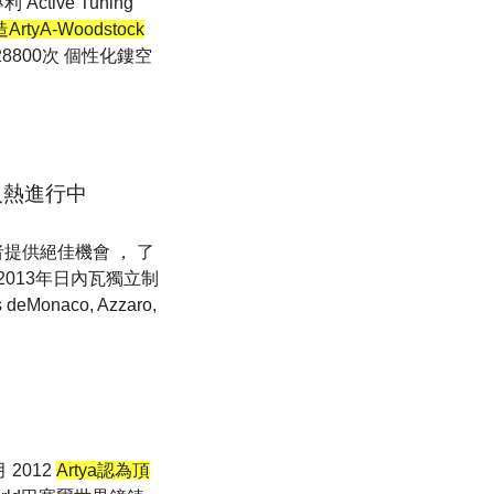
專利 Active Tuning
ArtyA-Woodstock
動 28800次 個性化鏤空
會火熱進行中
者提供絕佳機會 ， 了
013年日內瓦獨立制
rs deMonaco, Azzaro,
月 2012
Artya認為頂