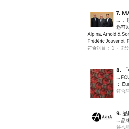
7.
M
...
， 
您可以
Alpina, Arnold & So
Frédéric Jouvenot
符合詞目： 1 - 記分 7 
8.
「
...
FOU
： Eur
符合詞目
9.
品
...
品牌
符合詞目