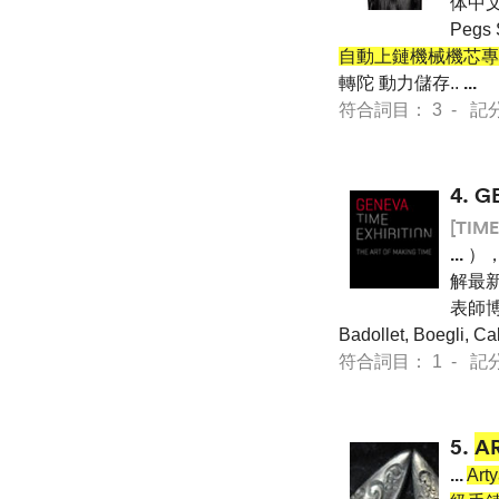
体中文
Pegs
自動上鏈機械機芯專
轉陀 動力儲存..
...
符合詞目： 3 - 記分 46
4.
G
[TIME
...
），
解最
表師博覽
Badollet, Boegli, C
符合詞目： 1 - 記分 7 
5.
A
...
Art