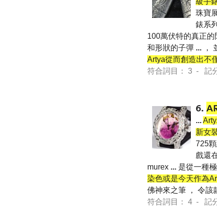
級手
珠寶
錶系列
100萬伏特的真正
和形狀的子彈
...
， 
Artya從而創造出
符合詞目： 3 - 記分 68
6.
A
...
Ar
新女
725
戲還在
murex
...
是從一種極
染色或是今天作為Ar
佛神來之筆 ， 令該
符合詞目： 4 - 記分 92