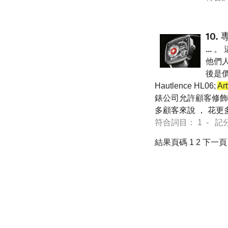
10.
...
。 
他們人
後是
Hautlence HL06;
Ar
錶公司允許顧客修飾
多顧客來說 ， 花更多的
符合詞目： 1 - 記分 13
結果頁碼 1
2
下一頁 