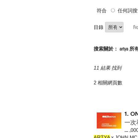
符合
任何詞搜
目錄
Fr
搜索關於： artya 
11 結果 找到
2 相關網頁數
1.
O
一次
...
,00
ARTYA
x JOHN MC