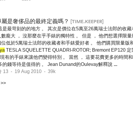
專屬是奢侈品的最終定義嗎？
[TIME.KEEPER]
這是最苛刻的的地方 。 其次是價位在5萬至26萬瑞士法郎的收藏
數龐大 ， 沒那麼在乎手錶的獨特性 。 但是 ， 他們想選擇限量
價位低於5萬瑞士法郎的收藏者和手錶愛好者 。 他們購買限量版
tya
TESLA SQUELETTE QUADRI-ROTOR; Bremont EP1
現有的手錶來讓他們變得特別 。 當然 ， 這要花費更多的時間和
錢等待是值得的 。 Jean Dunand的Oulevay解釋說
...
 - 19 Aug 2010 - 39k
>>