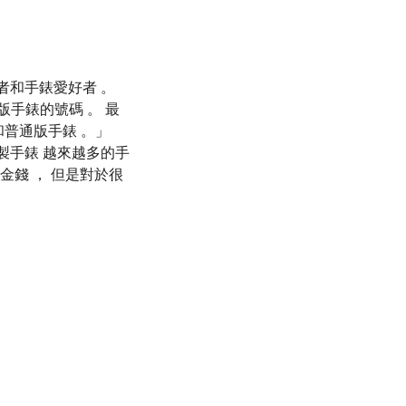
者和手錶愛好者 。
版手錶的號碼 。 最
和普通版手錶 。」
20 定製手錶 越來越多的手
金錢 ， 但是對於很