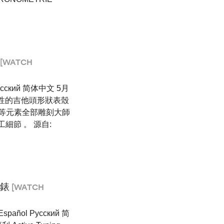
[WATCH
Pусский 简体中文 5月
了標誌性的吉他頭形狀表殼
髏等元素全部雕刻大師
細節 。 源自:
腕錶
[WATCH
pañol Pусский 简