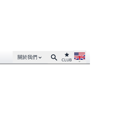
Open About menu
Open language menu
Club
Search
關於我們
CLUB