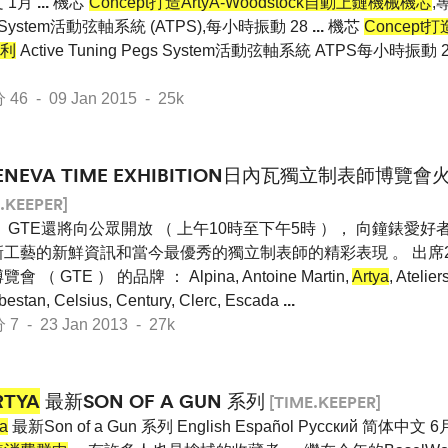
 1月
...
機芯
Concept打造ArtyA-Woodstock自動上鏈機械機芯
,
 System活動弦軸系統 (ATPS),每小時振動 28
...
機芯
Concept打造
利
Active Tuning Pegs System活動弦軸系統 ATPS每小時振
 - 09 Jan 2015 - 25k
ENEVA TIME EXHIBITION日內瓦獨立制表師博覽
.KEEPER]
 GTE還將向公眾開放 （ 上午10時至下午5時 ）， 向鐘錶愛好
新工藝的新鮮資訊和當今最優秀的獨立制表師的精彩表現 。 出席2
會 （ GTE ） 的品牌 ： Alpina, Antoine Martin,
Artya
, Atelie
abestan, Celsius, Century, Clerc, Escada
...
- 23 Jan 2013 - 27k
RTYA
最新SON OF A GUN 系列
[TIME.KEEPER]
ya
最新Son of a Gun 系列 English Español Pусский 简体中文 6