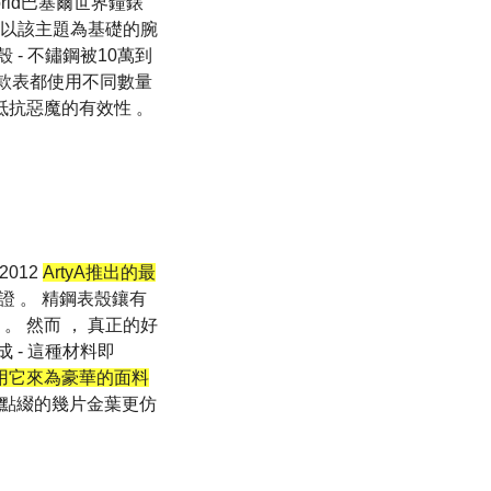
rld巴塞爾世界鐘錶
了以該主題為基礎的腕
- 不鏽鋼被10萬到
一款表都使用不同數量
抵抗惡魔的有效性 。
 2012
ArtyA推出的最
證 。 精鋼表殼鑲有
。 然而 ， 真正的好
 - 這種材料即
用它來為豪華的面料
上點綴的幾片金葉更仿