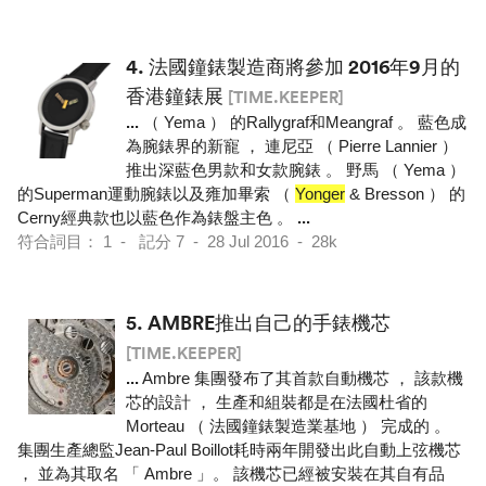
4.
法國鐘錶製造商將參加 2016年9月的
香港鐘錶展
[TIME.KEEPER]
...
（ Yema ） 的Rallygraf和Meangraf 。 藍色成
為腕錶界的新寵 ， 連尼亞 （ Pierre Lannier ）
推出深藍色男款和女款腕錶 。 野馬 （ Yema ）
的Superman運動腕錶以及雍加畢索 （
Yonger
& Bresson ） 的
Cerny經典款也以藍色作為錶盤主色 。
...
符合詞目： 1 - 記分 7 - 28 Jul 2016 - 28k
5.
AMBRE推出自己的手錶機芯
[TIME.KEEPER]
...
Ambre 集團發布了其首款自動機芯 ， 該款機
芯的設計 ， 生產和組裝都是在法國杜省的
Morteau （ 法國鐘錶製造業基地 ） 完成的 。
集團生產總監Jean-Paul Boillot耗時兩年開發出此自動上弦機芯
， 並為其取名 「 Ambre 」。 該機芯已經被安裝在其自有品