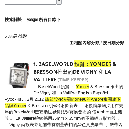
搜索關於： yonger 所有目錄下
6 結果 找到
由相關內容分類
/
按日期分類
1.
BASELWORLD
預覽：YONGER
&
BRESSON推出的DE VIGNY 和 LA
VALLIÈRE
[TIME.KEEPER]
...
BaselWorld 預覽 ：
Yonger
& Bresson推出的
De Vigny 和 La Vallière English Español
Pусский
...
2月 2012
總部設在法國Morteau的Ambre集團旗下
品牌Yonger
& Bresson將推出兩款新表 ， 兩款腕錶均採用在去
年的BaselWorld巴塞爾世界鐘錶珠寶展發布的 個Ambre自主機
芯 。 La Vallière腕錶採用35mm x 35mm的不鏽鋼方形表殼 ，
...
Vigny 兩款表都配備帶有摺疊表扣的黑色真皮錶帶 ， 錶帶內