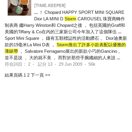
[TIME.KEEPER]
...
！ Chopard HAPPY SPORT MINI SQUARE
Dior LA MINI D
Storm
CAROUSEL 珠寶商轉作
制表商 繼Harry Winston和 Chopard之後 ， 包括英國的Graff和
美國的Tiffany & Co在內的三家新公司今年加入了這個隊伍
...
Sport Mini Square ， 鑲有五顆標誌性的活動鑽石 。 Dior迪奧新
款的19毫米La Mini D表 ，
Storm推出了許多小款表配以優雅的
薄錶帶
， Salvatore Ferragamo展出的新款小巧的Gancino 。
並不是說 ， 大的就不美 ， 而對於那些手腕纖細的人來說
...
符合詞目： 2 - 記分 13 - 29 Jun 2009 - 56k
結果頁碼 1
2
下一頁 >>