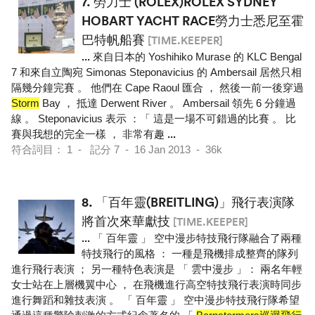
7.
勞力士 (ROLEX)ROLEX SYDNEY
HOBART YACHT RACE勞力士悉尼至霍
巴特帆船賽
[TIME.KEEPER]
...
來自日本的 Yoshihiko Murase 的 KLC Bengal
7 和來自立陶宛 Simonas Steponavicius 的 Ambersail 居然只相
隔幾分鐘完賽 。 他們在 Cape Raoul 匯合 ， 然後一前一後穿過
Storm
Bay ， 抵達 Derwent River 。 Ambersail 領先 6 分鐘過
線 。 Steponavicius 表示 ：「 這是一場不可錯過的比賽 。 比
賽與我想的完全一樣 ， 非常有趣
...
符合詞目： 1 - 記分 7 - 16 Jan 2013 - 36k
8.
「百年靈(BREITLING)」飛行表演隊
將首次來華獻技
[TIME.KEEPER]
...
「 百年靈 」 空中漫步特技飛行隊融合了兩種
特技飛行的風格 ： 一種是飛機排成整齊的隊列
進行飛行表演 ； 另一種特色表演是 「 雲中漫步 」： 兩名年輕
女士站在上層機翼中心 ， 在飛機進行高空特技飛行表演時同步
進行舞蹈和雜技表演 。 「 百年靈 」 空中漫步特技飛行隊希望