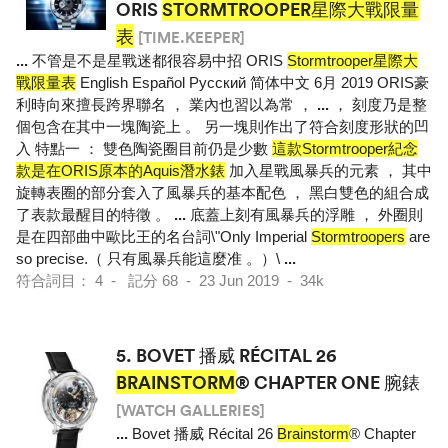
ORIS
STORMTROOPER星際大戰限量
表
[TIME.KEEPER]
...
不管是不是星戰迷都很容易中招 ORIS
Stormtrooper星際大
戰限量表
English Español Pусский 简体中文 6月 2019 ORIS豪
利時向來擅長跨界聯名 ， 業內也習以為常 ，
...
， 刻度乃是整
個包含在其中一塊陶瓷上 。 另一塊則作出了符合刻度形狀的凹
入 特點一 ： 雙色陶瓷圈目前仍是少數
這款Stormtrooper紀念
款是在ORIS原本的Aquis潛水錶
加入星戰風暴兵的元素 ， 其中
旋轉表圈的部分套入了風暴兵的基本配色 ， 黑白雙色的組合成
了表款最醒目的特徵 。
...
底蓋上刻有風暴兵的浮雕 ， 外圈則
是在四部曲中歐比王的名台詞\"Only Imperial
Stormtroopers
are
so precise.（ 只有風暴兵能這麼准 。）\
...
符合詞目： 4 - 記分 68 - 23 Jun 2019 - 34k
5.
BOVET 播威 RÉCITAL 26
BRAINSTORM
® CHAPTER ONE 腕錶
[WATCH GALLERIES]
...
Bovet 播威 Récital 26
Brainstorm
® Chapter