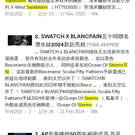
Sandstorm
藏有能顛覆世界秩序的機密 。 漢米爾頓卡其航空系
列 X-Wind
Sandstorm
（ H77916920 ） 對漢米爾頓而言
...
符合詞目： 1 - 記分 23 - 17 Nov 2025 - 40k
2.
SWATCH X BLANCPAIN五十噚聯名
潛水錶2024新款亮相
[TIME.KEEPER]
...
SWATCH x BLANCPAIN很快又出現新作供市
場挑選 ， 新作有別於去年各款的表殼顏色 ， 改以黑色
Bioceramic生物陶瓷示人 ， 同時從表名的Ocean Of
Storms可
知
， 這款最新的Bioceramic Scuba Fifty Fathoms手錶靈感已
經超出地球範圍 ， 衝到太空以外了 ！ SWATCH和
BLANCPAIN寶珀於2023年聯手開創出Bioce
...
， 衝到太空以
外了 ！ SWATCH x BLANCPAIN的Bioceramic Scuba Fifty
Fathoms手錶2024年新增一款Ocean Of
Storms
（ 風暴洋 ），
外觀改成黑色生物陶瓷 。 Ocean Of
Storms
（
...
符合詞目： 2 - 記分 26 - 21 Feb 2024 - 38k
3.
AP皇家橡樹50周年祕密武器 首見