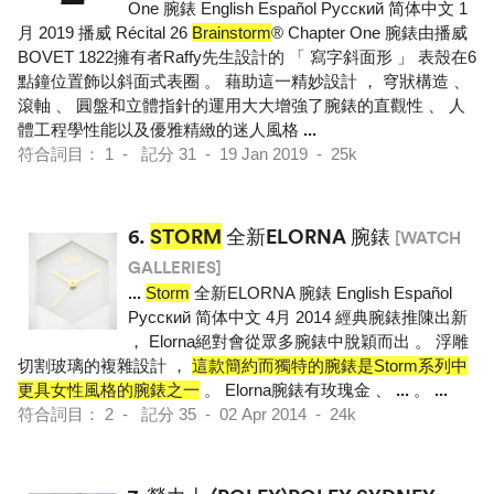
One 腕錶 English Español Pусский 简体中文 1
月 2019 播威 Récital 26
Brainstorm
® Chapter One 腕錶由播威
BOVET 1822擁有者Raffy先生設計的 「 寫字斜面形 」 表殼在6
點鐘位置飾以斜面式表圈 。 藉助這一精妙設計 ， 穹狀構造 、
滾軸 、 圓盤和立體指針的運用大大增強了腕錶的直觀性 、 人
體工程學性能以及優雅精緻的迷人風格
...
符合詞目： 1 - 記分 31 - 19 Jan 2019 - 25k
6.
STORM
全新ELORNA 腕錶
[WATCH
GALLERIES]
...
Storm
全新ELORNA 腕錶 English Español
Pусский 简体中文 4月 2014 經典腕錶推陳出新
， Elorna絕對會從眾多腕錶中脫穎而出 。 浮雕
切割玻璃的複雜設計 ，
這款簡約而獨特的腕錶是Storm系列中
更具女性風格的腕錶之一
。 Elorna腕錶有玫瑰金 、
...
。
...
符合詞目： 2 - 記分 35 - 02 Apr 2014 - 24k