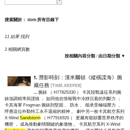
搜索關於： storm 所有目錄下
11 結果 找到
2 相關網頁數
按相關內容分類
/
由日期分類 ▼
1.
潛影時刻：漢米爾頓《縱橫諜海》腕
藏任務
[TIME.KEEPER]
...
腕錶 （ H77825330 ） 卡其陸戰遠征系列腕
錶強調精準與謹慎 ， 如同他在情報戰中冷靜沉着的判斷力 ；
卡其海軍 Frogman 腕錶則堅固 、 防水 、 能承受極端壓力 ，
呼應這位外勤特工永不退縮的精神 。 劇中另一枚卡其航空系列
X-Wind
Sandstorm
（ H77916920 ） 更藏有能顛覆世界秩序的
機密 ， 成為推動劇情關鍵的象徵物 。 卡其航空系列 X-Wind