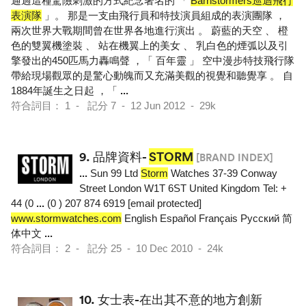
通過這種驚險刺激的方式紀念著名的 「
Barnstormers巡迴飛行
表演隊
」。 那是一支由飛行員和特技演員組成的表演團隊 ，
兩次世界大戰期間曾在世界各地進行演出 。 蔚藍的天空 、 橙
色的雙翼機塗裝 、 站在機翼上的美女 、 乳白色的煙弧以及引
擎發出的450匹馬力轟鳴聲 ，「 百年靈 」 空中漫步特技飛行隊
帶給現場觀眾的是驚心動魄而又充滿美觀的視覺和聽覺享 。 自
1884年誕生之日起 ，「
...
符合詞目： 1 - 記分 7 - 12 Jun 2012 - 29k
9.
品牌資料-
STORM
[BRAND INDEX]
...
Sun 99 Ltd
Storm
Watches 37-39 Conway
Street London W1T 6ST United Kingdom Tel: +
44 (0
...
(0 ) 207 874 6919 [email protected]
www.stormwatches.com
English Español Français Pусский 简
体中文
...
符合詞目： 2 - 記分 25 - 10 Dec 2010 - 24k
10.
女士表-在出其不意的地方創新