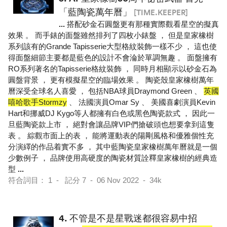
「藍陶瓷萬年曆」
[TIME.KEEPER]
...
搭配砂金石圓盤更有那種實際觀看星空的擬真
效果 。 而手錶的面盤雖然排列了四枚小錶盤 ， 但是皇家橡樹
系列該有的Grande Tapisserie大型格紋裝飾一樣不少 ， 這也使
得面盤細節主要都是藍色的設計不會淪於單調無趣 。 面盤擁有
RO系列著名的Tapisserie格紋裝飾 ， 同時月相顯示以砂金石為
圓盤背景 ， 更有模擬星空的臨場效果 。 陶瓷殼皇家橡樹萬年
曆深受全球名人喜愛 ， 包括NBA球員Draymond Green 、
英國
嘻哈歌手Stormzy
、 法國演員Omar Sy 、 美國喜劇演員Kevin
Hart和挪威DJ Kygo等人都擁有白色或黑色陶瓷款式 ， 因此一
旦藍陶瓷款上市 ， 絕對會讓品牌VIP們搶破頭也想要拿到這隻
表 。 綜觀市面上的表 ， 能將運動表的陽剛風格和優雅個性充
分演繹的作品着實不多 ， 其中藍陶瓷皇家橡樹萬年曆就是一個
少數例子 ， 品牌使用高硬度的陶瓷材質詮釋皇家橡樹的經典造
型
...
符合詞目： 1 - 記分 7 - 06 Nov 2022 - 34k
4.
不管是不是星戰迷都很容易中招