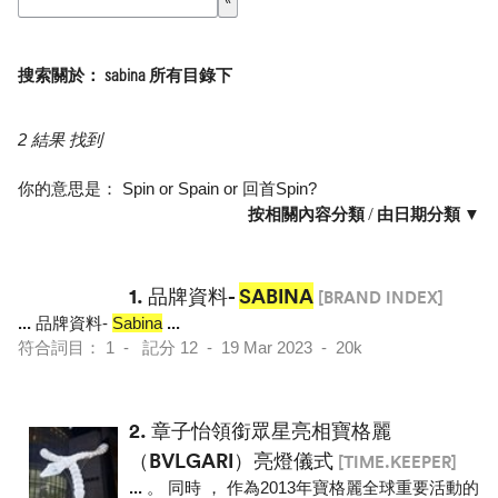
搜索關於： sabina 所有目錄下
2 結果 找到
你的意思是：
Spin
or
Spain
or
回首Spin
?
按相關內容分類
/
由日期分類 ▼
1.
品牌資料-
SABINA
[BRAND INDEX]
...
品牌資料-
Sabina
...
符合詞目： 1 - 記分 12 - 19 Mar 2023 - 20k
2.
章子怡領銜眾星亮相寶格麗
（BVLGARI）亮燈儀式
[TIME.KEEPER]
...
。 同時 ， 作為2013年寶格麗全球重要活動的