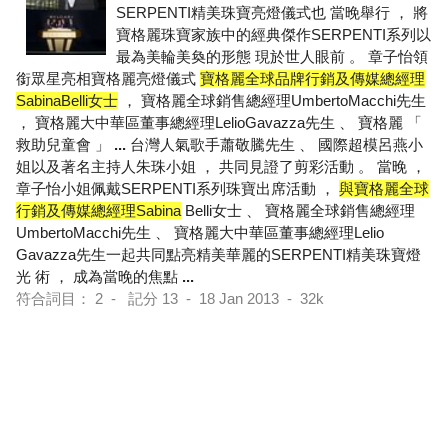
SERPENTI精美珠寶亮燈儀式也 當晚舉行 ， 將
寶格麗珠寶家族中的經典傑作SERPENTI系列以
最為美輪美奐的形態 現於世人眼前 。 章子怡領
銜眾星亮相寶格麗亮燈儀式
寶格麗全球品牌行銷及傳媒總經理
SabinaBelli女士
， 寶格麗全球銷售總經理UmbertoMacchi先生
， 寶格麗大中華區董事總經理LelioGavazza先生 、 寶格麗 「
救助兒童會 」
...
台灣人氣歌手蕭敬騰先生 、 國際超模呂燕小
姐以及著名主持人朱珠小姐 ， 共同見證了剪彩活動 。 當晚 ，
章子怡小姐佩戴SERPENTI系列珠寶出席活動 ，
與寶格麗全球
行銷及傳媒總經理Sabina
Belli女士 、 寶格麗全球銷售總經理
UmbertoMacchi先生 、 寶格麗大中華區董事總經理Lelio
Gavazza先生一起共同點亮精美華麗的SERPENTI精美珠寶燈
光 術 ， 成為當晚的焦點
...
符合詞目： 2 - 記分 13 - 18 Jan 2013 - 32k