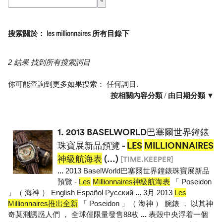
搜索關於： les millionnaires 所有目錄下
2 結果 找到所有搜索詞目
你可能查詢到更多如果搜索：
任何詞目
.
按相關內容分類
/
由日期分類 ▼
1.
2013 BASELWORLD巴塞爾世界鐘錶
珠寶展新品預覽 -
LES
MILLIONNAIRES
神級航海表
(…)
[TIME.KEEPER]
...
2013 BaselWorld巴塞爾世界鐘錶珠寶展新品
預覽 -
Les
Millionnaires神級航海表
「 Poseidon
」（ 海神 ） English Español Pусский
...
3月 2013
Les
Millionnaires推出全新
「 Poseidon 」（ 海神 ） 腕錶 ， 以其神
奇莫測誘惑人們 ， 全球僅限量發售88枚
...
表殼中央浮着一個