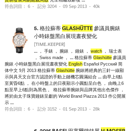
符合詞目： 6 - 記分 3204 - 09 Sep 2013 - 40k
5.
格拉蘇蒂
GLASHÜTTE
參議員腕錶
小時錶盤黑白展現晝夜變化
[TIME.KEEPER]
...
， 手錶 ， 腕錶 ， 鐘錶 ，
watch
， 瑞士表
， Swiss made ，
...
格拉蘇蒂
Glashütte
參議員
腕錶 小時錶盤黑白展現晝夜變化
English
Español Pусский 简
体中文 9月 2013 格拉蘇蒂
Glashütte
腕錶將經典的三針一線顯
示與具天文台官方認證的手動上鏈機芯圓滿結合
...
由早上6點
至黃昏6點 ， 在小時盤上的日夜顯示小圓點呈白色 ， 由晚上6
點至早上6點則為黑色 。 格拉蘇蒂腕錶與品牌其他出色傑作 ，
將於由太子珠寶鐘錶呈獻的 World Brand Piazza 2013 作公開展
示
...
符合詞目： 6 - 記分 3152 - 01 Sep 2013 - 28k
6.
2016 BASEL巴塞爾鐘錶展
H.MOSER