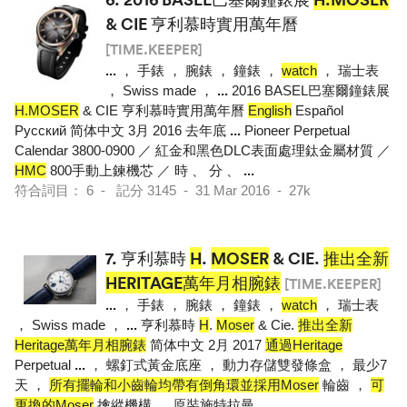
& CIE 亨利慕時實用萬年曆
[TIME.KEEPER]
...
， 手錶 ， 腕錶 ， 鐘錶 ，
watch
， 瑞士表
， Swiss made ，
...
2016 BASEL巴塞爾鐘錶展
H.MOSER
& CIE 亨利慕時實用萬年曆
English
Español
Pусский 简体中文 3月 2016 去年底
...
Pioneer Perpetual
Calendar 3800-0900 ／ 紅金和黑色DLC表面處理鈦金屬材質 ／
HMC
800手動上鍊機芯 ／ 時 、 分 、
...
符合詞目： 6 - 記分 3145 - 31 Mar 2016 - 27k
7.
亨利慕時
H
.
MOSER
& CIE.
推出全新
HERITAGE萬年月相腕錶
[TIME.KEEPER]
...
， 手錶 ， 腕錶 ， 鐘錶 ，
watch
， 瑞士表
， Swiss made ，
...
亨利慕時
H
.
Moser
& Cie.
推出全新
Heritage萬年月相腕錶
简体中文 2月 2017
通過Heritage
Perpetual
...
， 螺釘式黃金底座 ， 動力存儲雙發條盒 ， 最少7
天 ，
所有擺輪和小齒輪均帶有倒角環並採用Moser
輪齒 ，
可
更換的Moser
擒縱機構 ， 原裝施特拉曼
...