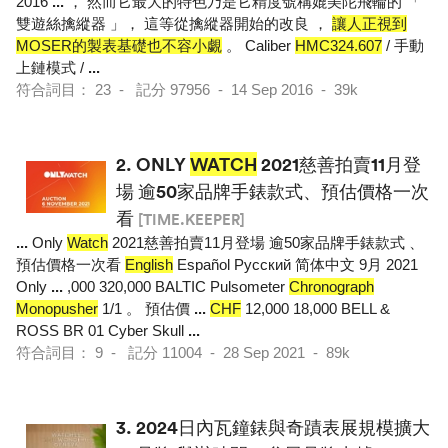
2016
...
， 然而它最大的特色乃是它精度號稱媲美陀飛輪的 「
雙遊絲擒縱器 」， 這等從擒縱器開始的改良 ，
讓人正視到
MOSER的製表基礎也不容小覷
。 Caliber
HMC324.607
/ 手動
上鏈模式 /
...
符合詞目： 23 - 記分 97956 - 14 Sep 2016 - 39k
2.
ONLY
WATCH
2021慈善拍賣11月登
場 逾50家品牌手錶款式、預估價格一次
看
[TIME.KEEPER]
...
Only
Watch
2021慈善拍賣11月登場 逾50家品牌手錶款式 、
預估價格一次看
English
Español Pусский 简体中文 9月 2021
Only
...
,000 320,000 BALTIC Pulsometer
Chronograph
Monopusher
1/1 。 預估價
...
CHF
12,000 18,000 BELL &
ROSS BR 01 Cyber Skull
...
符合詞目： 9 - 記分 11004 - 28 Sep 2021 - 89k
3.
2024日內瓦鐘錶與奇蹟表展規模擴大