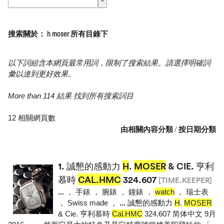
搜索關於： h moser 所有目錄下
以下詞組含本網頁最常用詞，限制了搜索結果。請選擇明確詞
彙以達到更好效果。
More than 114 結果 找到所有搜索詞目
12 相關網頁數
由相關內容分類
/
按日期分類
1.
誠懇的感動力
H
.
MOSER
& CIE. 亨利
慕時
CAL.HMC
324.607
[TIME.KEEPER]
...
， 手錶 ， 腕錶 ， 鐘錶 ，
watch
， 瑞士表
， Swiss made ，
...
誠懇的感動力
H
.
MOSER
& Cie. 亨利慕時
Cal.HMC
324.607 简体中文 9月