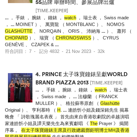
55品牌 舉辦時間、參展品牌出爐
[TIME.KEEPER]
...
， 手錶 ， 腕錶 ， 鐘錶 ，
watch
， 瑞士表 ， Swiss made
，
...
MOINET ）、 萬寶龍 （ MONTBLANC ）、 NOMOS
GLASHÜTTE
、 NORQAIN 、 ORIS 、 沛納海
...
）、 蕭邦 （
CHOPARD
）、 瑞寶 （
CHRONOSWISS
）、 CYRUS
GENÈVE 、 CZAPEK &
...
符合詞目： 7 - 記分 4832 - 21 Nov 2023 - 32k
4.
PRINCE 太子珠寶鐘錶呈獻WORLD
BRAND PIAZZA 2013
[TIME.KEEPER]
...
， 手錶 ， 腕錶 ， 鐘錶 ，
watch
， 瑞士表
， Swiss made ，
...
法穆蘭 （ FRANCK
MULLER ）、 格拉蘇蒂原創 （
Glashütte
Original ）、 亨利慕時 （
H
.
...
連皓忻小姐及錢深銘先生 揭幕
晚會 「 詩歌瑰麗名表夜 」 首先由來自香港歌劇院的卓越演唱
家連皓忻小姐及譚天樂先生為來賓獻唱 《
The
Prayer 》 揭開
序幕 。
在太子珠寶鐘錶主席及行政總裁鄧鉅明博士MH及香港
貿易發展局副總裁周啟
先生相繼致辭後
...