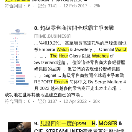
符合詞目： 6 - 記分 3141 - 12 Feb 2017 - 29k
8.
超級零售商拉開全球霸主爭奪戰
[TIME.BUSINESS]
...
%和19.2%。 甚至增長高達71%的歷峰集團也
被Emperor
Watch
& Jewellery 、 Oriental
Watch
、
...
、
The
Hour
Glass 以及
Watches
of
Switzerland趕超 。 儘管這些零售商大多經營歷
峰集團的品牌 ， 但它們的表現優於歷峰集團
。」 Signet
...
超級零售商拉開全球霸主爭奪戰
REPORT
English
简体中文 By Serge Maillard 4
月 2022 越來越多的零售商正走出本土市場 ，
成功地在世界其他地區建立自己的市場 。
...
符合詞目： 6 - 記分 3137 - 12 Apr 2022 - 38k
9.
見證四年一度的229：H
.
MOSER
&
CIE. STREAMLINER疾速者萬年曆煙燻