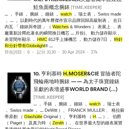
鮭魚面概念腕錶
[TIME.KEEPER]
...
， 手錶 ， 腕錶 ， 鐘錶 ，
watch
， 瑞士表 ， Swiss made
，
...
， 以劃時代的萬年曆傑作宣示品牌回歸高級制表 。 在日
內瓦 「 鐘錶與奇蹟 」（
Watches
& Wonders ） 表展上 ， 表
廠重新詮釋此著名的瞬間換日機芯
...
月份)、 動力儲存顯示 、
表背閏年顯示 ，
HMC
812手上煉機芯 ， 動力儲存7日 ，
時針
和分針帶有Globolight
®
...
符合詞目： 6 - 記分 3130 - 30 Apr 2024 - 37k
10.
亨利慕時
H.MOSER
&CIE 冒險者陀
飛輪兩地時腕錶 —— 為太子珠寶鐘錶
呈獻的表壇盛事WORLD BRAND (…)
[TIME.KEEPER]
...
， 手錶 ， 腕錶 ， 鐘錶 ，
watch
， 瑞士表
， Swiss made ，
...
DeWitt ）、 FRANCK MULLER 、 格拉蘇
蒂原創 （
Glashütte
Original ）、 亨利慕時 （
H
.
...
）、 伯爵
（ Piaget ） 及真力時 （
Zenith
）。 在世界最大型的鐘表展覽