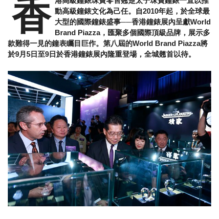
香
港高級鐘錶珠寶零售翹楚太子珠寶鐘錶一直以推
動高級鐘錶文化為己任。自2010年起，於全球最
大型的國際鐘錶盛事──香港鐘錶展內呈獻World
Brand Piazza，匯聚多個國際頂級品牌，展示多
款難得一見的鐘表矚目巨作。第八屆的World Brand Piazza將
於9月5日至9日於香港鐘錶展內隆重登場，全城翹首以待。