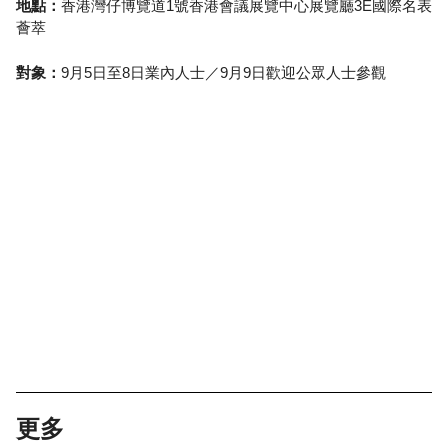
地點：
香港灣仔博覽道1號香港會議展覽中心展覽廳3E國際名表
薈萃
對象：
9月5日至8日業內人士／9月9日歡迎公眾人士參觀
更多