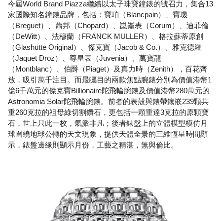
今屆World Brand Piazza繼續以太子珠寶鐘錶的號召力，集合13
家國際知名鐘錶品牌，包括：寶珀（Blancpain）、寶璣
（Breguet）、蕭邦（Chopard）、崑崙表（Corum）、迪菲倫
（DeWitt）、法穆蘭（FRANCK MULLER）、格拉蘇蒂原創
（Glashütte Original）、傑克寶（Jacob & Co.）、雅克德羅
（Jaquet Droz）、尊皇表（Juvenia）、萬寶龍
（Montblanc）、伯爵（Piaget）及真力時（Zenith），百花齊
放，吸引萬千注目。而最矚目的兩款焦點腕錶分別為價值港幣1
億6千萬元的傑克寶Billionaire陀飛輪腕錶及價值港幣280萬元的
Astronomia Solar陀飛輪腕錶。前者的表殼與錶帶鑲嵌239顆共
重260克拉的祖母綠切割鑽石，更包括一顆重達3克拉的原顆寶
石，世上只此一枚，氣派非凡；後者錶盤上的立體模型模仿月
球圍繞地球公轉的天文現象，提供天體全景的三維恆星時間顯
示，錶盤邊緣則顯示月份，工藝之精湛，無與倫比。